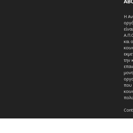
AB
Η Αν
οργά
είνα
A.Π.
και 
κοιν
εκμε
την 
επαν
μοντ
οργα
που 
κοιν
πολι
Cont