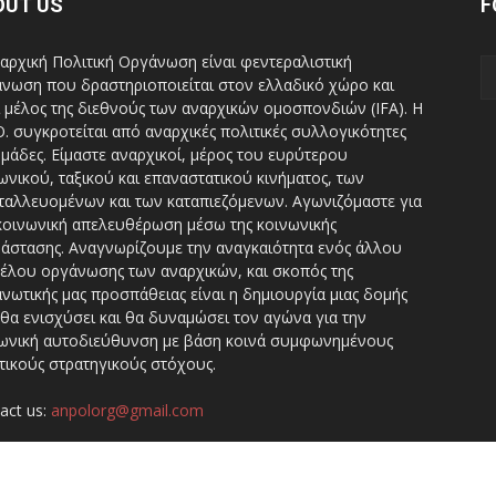
OUT US
F
αρχική Πολιτική Οργάνωση είναι φεντεραλιστική
νωση που δραστηριοποιείται στον ελλαδικό χώρο και
ι μέλος της διεθνούς των αναρχικών ομοσπονδιών (IFA). H
Ο. συγκροτείται από αναρχικές πολιτικές συλλογικότητες
ομάδες. Είμαστε αναρχικοί, μέρος του ευρύτερου
ωνικού, ταξικού και επαναστατικού κινήματος, των
ταλλευομένων και των καταπιεζόμενων. Αγωνιζόμαστε για
κοινωνική απελευθέρωση μέσω της κοινωνικής
άστασης. Αναγνωρίζουμε την αναγκαιότητα ενός άλλου
έλου οργάνωσης των αναρχικών, και σκοπός της
νωτικής μας προσπάθειας είναι η δημιουργία μιας δομής
θα ενισχύσει και θα δυναμώσει τον αγώνα για την
ωνική αυτοδιεύθυνση με βάση κοινά συμφωνημένους
τικούς στρατηγικούς στόχους.
act us:
anpolorg@gmail.com