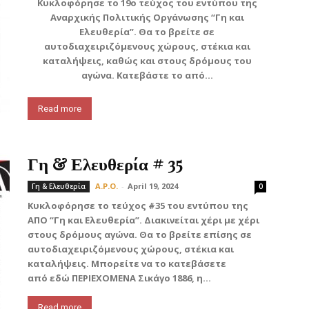
Κυκλοφόρησε το 19ο τεύχος του εντύπου της
Αναρχικής Πολιτικής Οργάνωσης “Γη και
Ελευθερία”. Θα το βρείτε σε
αυτοδιαχειριζόμενους χώρους, στέκια και
καταλήψεις, καθώς και στους δρόμους του
αγώνα. Κατεβάστε το από...
Read more
Γη & Ελευθερία # 35
A.P.O.
-
April 19, 2024
Γη & Ελευθερία
0
Κυκλοφόρησε το τεύχος #35 του εντύπου της
ΑΠΟ “Γη και Ελευθερία”. Διακινείται χέρι με χέρι
στους δρόμους αγώνα. Θα το βρείτε επίσης σε
αυτοδιαχειριζόμενους χώρους, στέκια και
καταλήψεις. Μπορείτε να το κατεβάσετε
από εδώ ΠΕΡΙΕΧΟΜΕΝΑ Σικάγο 1886, η...
Read more