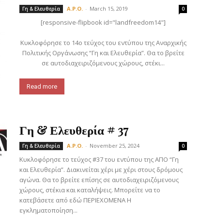
A.P.O.
-
March 15, 2019
Γη & Ελευθερία
0
[responsive-flipbook id="landfreedom14"]
Κυκλοφόρησε το 14ο τεύχος του εντύπου της Αναρχικής
Πολιτικής Οργάνωσης “Γη και Ελευθερία”. Θα το βρείτε
σε αυτοδιαχειριζόμενους χώρους, στέκι...
Read more
Γη & Ελευθερία # 37
A.P.O.
-
November 25, 2024
Γη & Ελευθερία
0
Κυκλοφόρησε το τεύχος #37 του εντύπου της ΑΠΟ “Γη
και Ελευθερία”. Διακινείται χέρι με χέρι στους δρόμους
αγώνα. Θα το βρείτε επίσης σε αυτοδιαχειριζόμενους
χώρους, στέκια και καταλήψεις. Μπορείτε να το
κατεβάσετε από εδώ ΠΕΡΙΕΧΟΜΕΝΑ Η
εγκληματοποίηση...