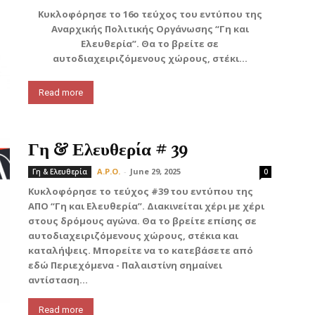
Κυκλοφόρησε το 16ο τεύχος του εντύπου της
Αναρχικής Πολιτικής Οργάνωσης “Γη και
Ελευθερία”. Θα το βρείτε σε
αυτοδιαχειριζόμενους χώρους, στέκι...
Read more
Γη & Ελευθερία # 39
A.P.O.
-
June 29, 2025
Γη & Ελευθερία
0
Κυκλοφόρησε το τεύχος #39 του εντύπου της
ΑΠΟ “Γη και Ελευθερία”. Διακινείται χέρι με χέρι
στους δρόμους αγώνα. Θα το βρείτε επίσης σε
αυτοδιαχειριζόμενους χώρους, στέκια και
καταλήψεις. Μπορείτε να το κατεβάσετε από
εδώ Περιεχόμενα - Παλαιστίνη σημαίνει
αντίσταση...
Read more