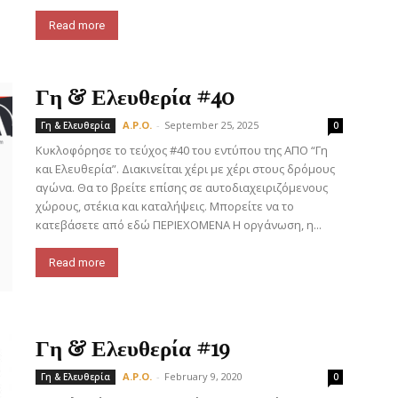
Read more
Γη & Ελευθερία #40
A.P.O.
-
September 25, 2025
Γη & Ελευθερία
0
Κυκλοφόρησε το τεύχος #40 του εντύπου της ΑΠΟ “Γη
και Ελευθερία”. Διακινείται χέρι με χέρι στους δρόμους
αγώνα. Θα το βρείτε επίσης σε αυτοδιαχειριζόμενους
χώρους, στέκια και καταλήψεις. Μπορείτε να το
κατεβάσετε από εδώ ΠΕΡΙΕΧΟΜΕΝΑ Η οργάνωση, η...
Read more
Γη & Ελευθερία #19
A.P.O.
-
February 9, 2020
Γη & Ελευθερία
0