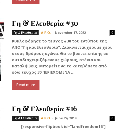
Γη & Ελευθερία #30
A.P.O.
-
November 17, 2022
Γη & Ελευθερία
0
Κυκλοφόρησε το τεύχος #30 του εντύπου της
ΑΠΟ “Γη και Ελευθερία”. Διακινείται χέρι με χέρι
στους δρόμους αγώνα. Θα το βρείτε επίσης σε
αυτοδιαχειριζόμενους χώρους, στέκια και
καταλήψεις. Μπορείτε να το κατεβάσετε από
εδώ τεύχος 30 ΠΕΡΙΕΧΟΜΕΝΑ ...
Read more
Γη & Ελευθερία #16
A.P.O.
-
June 24, 2019
Γη & Ελευθερία
0
[responsive-flipbook id="landfreedom16"]