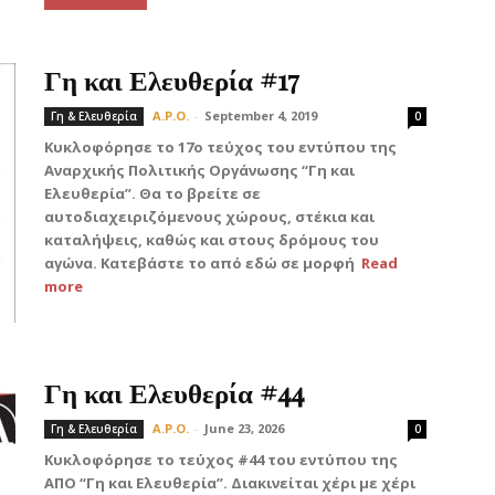
Γη και Ελευθερία #17
A.P.O.
-
September 4, 2019
Γη & Ελευθερία
0
Κυκλοφόρησε το 17ο τεύχος του εντύπου της
Αναρχικής Πολιτικής Οργάνωσης “Γη και
Ελευθερία”. Θα το βρείτε σε
αυτοδιαχειριζόμενους χώρους, στέκια και
καταλήψεις, καθώς και στους δρόμους του
αγώνα. Κατεβάστε το από εδώ σε μορφή
Read
more
Γη και Ελευθερία #44
A.P.O.
-
June 23, 2026
Γη & Ελευθερία
0
Κυκλοφόρησε το τεύχος #44 του εντύπου της
ΑΠΟ “Γη και Ελευθερία”. Διακινείται χέρι με χέρι