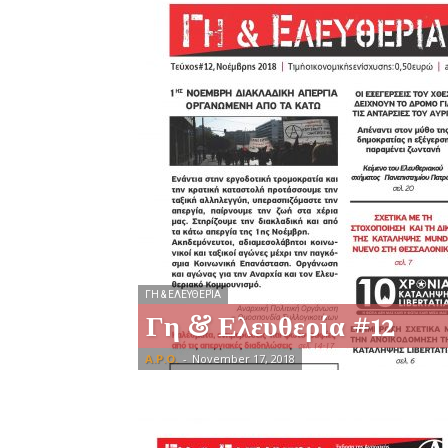
ΓΗ & ΕΛΕΥΘΕΡΊΑ
Γη & Ελευθερία #12
A.P.O.
-
November 17, 2018