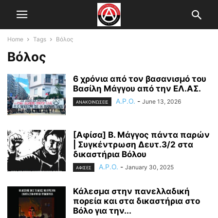
Home
Tags
Βόλος
Βόλος
6 χρόνια από τον βασανισμό του
Βασίλη Μάγγου από την ΕΛ.ΑΣ.
A.P.O.
-
June 13, 2026
ΑΝΑΚΟΙΝΏΣΕΙΣ
[Αφίσα] Β. Μάγγος πάντα παρών
| Συγκέντρωση Δευτ.3/2 στα
δικαστήρια Βόλου
A.P.O.
-
January 30, 2025
ΑΦΙΣΕΣ
Κάλεσμα στην πανελλαδική
πορεία και στα δικαστήρια στο
Βόλο για την...