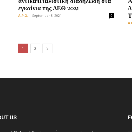
αντικαπιταλιστική διαδήλωση στα
Α
εγκαίνια της ΔΕΘ 2021
Δ
Τ
A.P.O.
-
September 8, 2021
0
A.
1
2
OUT US
F