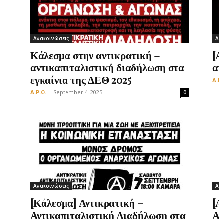
Ανακοινώσεις
Α
Οργάνωση
Κάλεσμα στην αντικρατική –
[
αντικαπιταλιστική διαδήλωση στα
α
εγκαίνια της ΔΕΘ 2025
A.
A.P.O.
-
September 4, 2025
0
Ανακοινώσεις
Α
[Κάλεσμα] Αντικρατική –
[
Αντικαπιταλιστική Διαδήλωση στα
Α