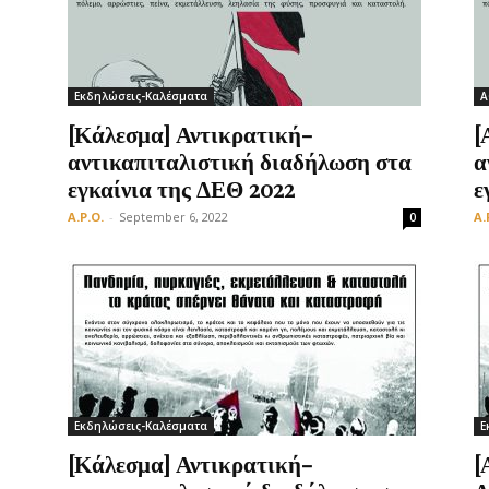
Εκδηλώσεις-Καλέσματα
Α
[Κάλεσμα] Αντικρατική-
[
αντικαπιταλιστική διαδήλωση στα
α
εγκαίνια της ΔΕΘ 2022
ε
A.P.O.
-
September 6, 2022
A.
0
Εκδηλώσεις-Καλέσματα
Ε
[Κάλεσμα] Αντικρατική-
[