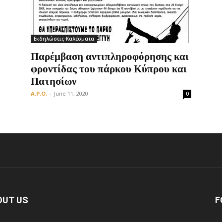
Εκδηλώσεις-Καλέσματα
Οργάνωση
Παρέμβαση αντιπληροφόρησης και
φροντίδας του πάρκου Κύπρου και
Πατησίων
A.P.O.
-
June 11, 2020
0
OUT US
F