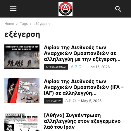
Home
Tags
εξέγερση
εξέγερση
Αφίσα της Διεθνούς των
Αναρχικών Ομοσπονδιών σε
αλληλεγγύη με την εξέγερση...
A.P.O.
-
June 15, 2026
INTERNATIONAL
Αφίσα της Διεθνούς των
Αναρχικών Ομοσπονδιών (IFA –
IAF) σε αλληλεγγύη...
A.P.O.
-
May 5, 2026
SOLIDARITY
[Αθήνα] Συγκέντρωση
αλληλεγγύης στον εξεγερμένο
λαό του Ιράν