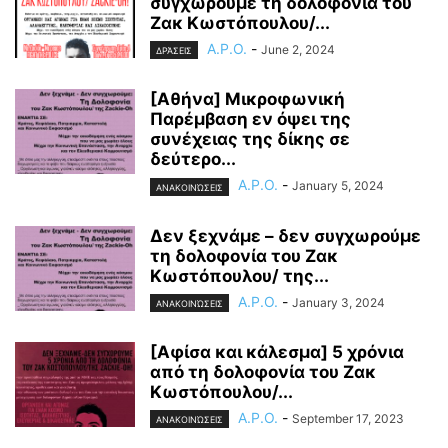
συγχωρούμε τη δολοφονία του
Ζακ Κωστόπουλου/...
A.P.O.
-
June 2, 2024
ΔΡΆΣΕΙΣ
[Αθήνα] Μικροφωνική
Παρέμβαση εν όψει της
συνέχειας της δίκης σε
δεύτερο...
A.P.O.
-
January 5, 2024
ΑΝΑΚΟΙΝΏΣΕΙΣ
Δεν ξεχνάμε – δεν συγχωρούμε
τη δολοφονία του Ζακ
Κωστόπουλου/ της...
A.P.O.
-
January 3, 2024
ΑΝΑΚΟΙΝΏΣΕΙΣ
[Αφίσα και κάλεσμα] 5 χρόνια
από τη δολοφονία του Ζακ
Κωστόπουλου/...
A.P.O.
-
September 17, 2023
ΑΝΑΚΟΙΝΏΣΕΙΣ