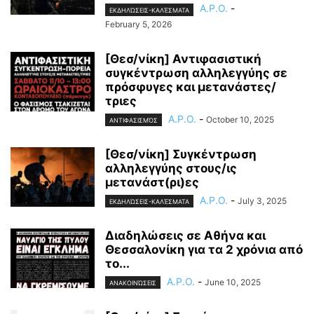
A.P.O.
-
ΕΚΔΗΛΏΣΕΙΣ-ΚΑΛΈΣΜΑΤΑ
February 5, 2026
[Θεσ/νίκη] Αντιφασιστική
συγκέντρωση αλληλεγγύης σε
πρόσφυγες και μετανάστες/
τριες
A.P.O.
-
October 10, 2025
ΑΝΤΙΦΑΣΙΣΜΌΣ
[Θεσ/νίκη] Συγκέντρωση
αλληλεγγύης στους/ις
μετανάστ(ρι)ες
A.P.O.
-
July 3, 2025
ΕΚΔΗΛΏΣΕΙΣ-ΚΑΛΈΣΜΑΤΑ
Διαδηλώσεις σε Αθήνα και
Θεσσαλονίκη για τα 2 χρόνια από
το...
A.P.O.
-
June 10, 2025
ΑΝΑΚΟΙΝΏΣΕΙΣ