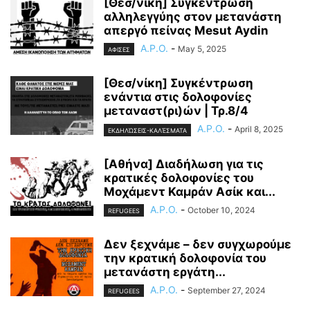
[Θεσ/νίκη] Συγκέντρωση
αλληλεγγύης στον μετανάστη
απεργό πείνας Mesut Aydin
A.P.O.
-
May 5, 2025
ΑΦΙΣΕΣ
[Θεσ/νίκη] Συγκέντρωση
ενάντια στις δολοφονίες
μεταναστ(ρι)ών | Τρ.8/4
A.P.O.
-
April 8, 2025
ΕΚΔΗΛΏΣΕΙΣ-ΚΑΛΈΣΜΑΤΑ
[Αθήνα] Διαδήλωση για τις
κρατικές δολοφονίες του
Μοχάμεντ Καμράν Ασίκ και...
A.P.O.
-
October 10, 2024
REFUGEES
Δεν ξεχνάμε – δεν συγχωρούμε
την κρατική δολοφονία του
μετανάστη εργάτη...
A.P.O.
-
September 27, 2024
REFUGEES