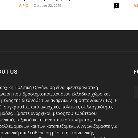
A.P.O.
-
October 22, 2019
A.
0
OUT US
F
αρχική Πολιτική Οργάνωση είναι φεντεραλιστική
νωση που δραστηριοποιείται στον ελλαδικό χώρο και
ι μέλος της διεθνούς των αναρχικών ομοσπονδιών (IFA). H
Ο. συγκροτείται από αναρχικές πολιτικές συλλογικότητες
ομάδες. Είμαστε αναρχικοί, μέρος του ευρύτερου
ωνικού, ταξικού και επαναστατικού κινήματος, των
ταλλευομένων και των καταπιεζόμενων. Αγωνιζόμαστε για
κοινωνική απελευθέρωση μέσω της κοινωνικής