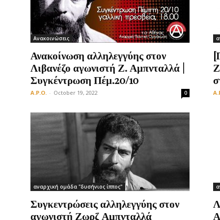
Ανακοινώσεις
α
Οργάνωση
Ανακοίνωση αλληλεγγύης στον
[
Λιβανέζο αγωνιστή Ζ. Αμπνταλλά |
Ζ
Συγκέντρωση Πέμ.20/10
σ
A.P.O.
-
October 19, 2022
A.
0
αναρχική ομάδα "δυσήνιος ίππος"
α
Συγκεντρώσεις αλληλεγγύης στον
Λ
αγωνιστή Ζωρζ Αμπνταλλά
Α