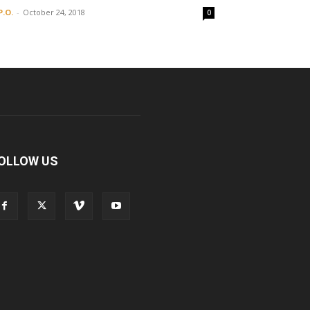
P.O.
-
October 24, 2018
0
OLLOW US