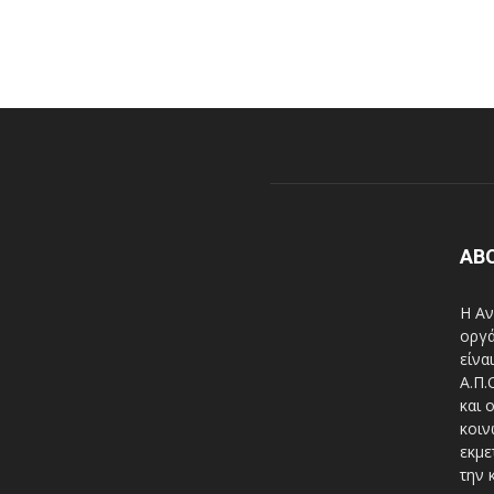
AB
Η Αν
οργά
είνα
A.Π.
και 
κοιν
εκμε
την 