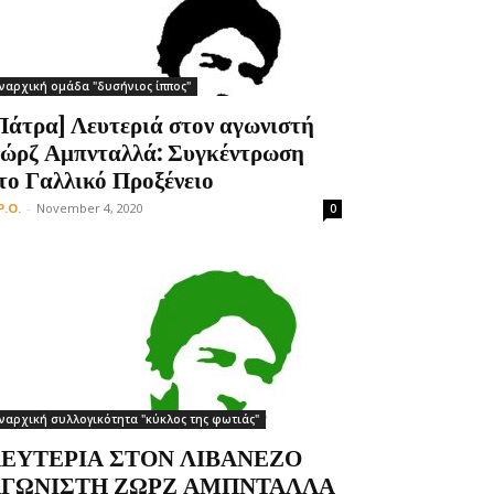
ναρχική ομάδα "δυσήνιος ίππος"
Πάτρα] Λευτεριά στον αγωνιστή
ώρζ Αμπνταλλά: Συγκέντρωση
το Γαλλικό Προξένειο
P.O.
-
November 4, 2020
0
ναρχική συλλογικότητα "κύκλος της φωτιάς"
ΕΥΤΕΡΙΑ ΣΤΟΝ ΛΙΒΑΝΕΖΟ
ΓΩΝΙΣΤΗ ΖΩΡΖ ΑΜΠΝΤΑΛΛΑ