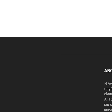
AB
Η Αν
οργά
είνα
A.Π.
και 
κοιν