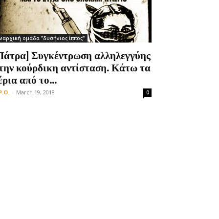
ναρχική ομάδα "δυσήνιος ίππος"
Πάτρα] Συγκέντρωση αλληλεγγύης
την κούρδικη αντίσταση. Κάτω τα
έρια από το...
P.O.
-
March 19, 2018
0