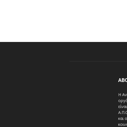
AB
Η Αν
οργά
είνα
A.Π.
και 
κοιν