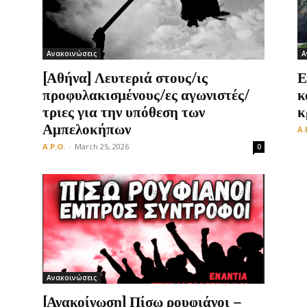
Ανακοινώσεις
Α
Οργάνωση
[Αθήνα] Λευτεριά στους/ις
Ε
προφυλακισμένους/ες αγωνιστές/
κ
τριες για την υπόθεση των
κ
Αμπελοκήπων
A.
A.P.O.
-
March 25, 2026
0
Ανακοινώσεις
[Ανακοίνωση] Πίσω ρουφιάνοι –