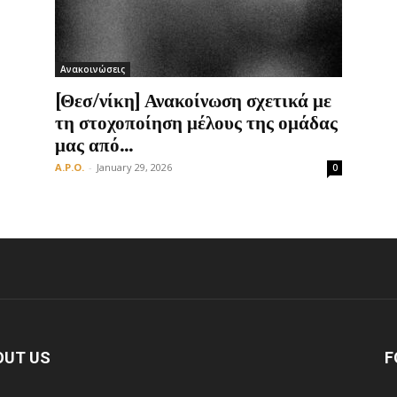
Ανακοινώσεις
Οργάνωση
[Θεσ/νίκη] Ανακοίνωση σχετικά με
τη στοχοποίηση μέλους της ομάδας
μας από...
A.P.O.
-
January 29, 2026
0
OUT US
F