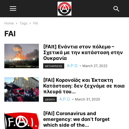
Home
Tags
FAI
FAI
[FAIt] Ενάντια στον πόλεμο –
Σχετικά με την κατάσταση στην
Ουκρανία
A.P.O.
-
March 27, 2022
ΜΕΤΑΦΡΆΣΕΙΣ
[FAI] Κορονοϊός και Έκτακτη
Κατάσταση: δεν ξεχνάμε σε ποια
πλευρά του...
A.P.O.
-
March 31, 2020
ΔΙΕΘΝΉ
[FAI] Coronavirus and
emergency: we don’t forget
which side of the...