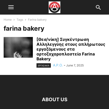
Home
Tags
Farina bakery
farina bakery
[Θεσ/νίκη] Συγκέντρωση
Αλληλεγγύης στους απλήρωτους
εργαζόμενους στα
αρτοζαχαροπλαστεία Farina
Bakery
A.P.O.
-
June 7, 2025
ΕΡΓΑΣΙΑΚΆ
ABOUT US