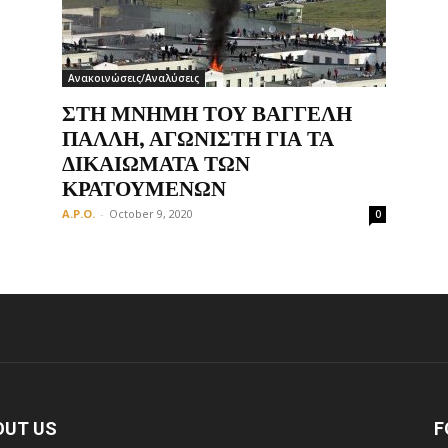
Ανακοινώσεις/Αναλύσεις
Οργάνωση
ΣΤΗ ΜΝΗΜΗ ΤΟΥ ΒΑΓΓΕΛΗ
ΠΑΛΛΗ, ΑΓΩΝΙΣΤΗ ΓΙΑ ΤΑ
ΔΙΚΑΙΩΜΑΤΑ ΤΩΝ
ΚΡΑΤΟΥΜΕΝΩΝ
A.P.O.
-
October 9, 2020
0
OUT US
F