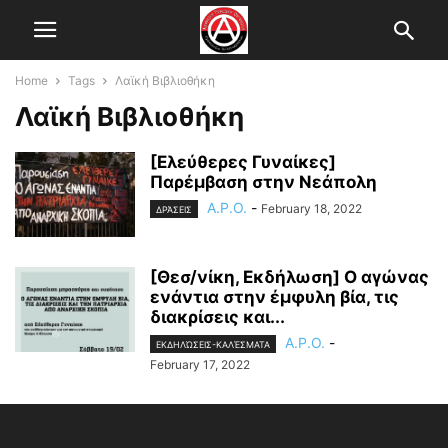
Home
Tags
Λαϊκή Βιβλιοθήκη
Λαϊκή Βιβλιοθήκη
[Ελεύθερες Γυναίκες]
Παρέμβαση στην Νεάπολη
A.P.O.
-
February 18, 2022
ΔΡΆΣΕΙΣ
[Θεσ/νίκη, Εκδήλωση] Ο αγώνας
ενάντια στην έμφυλη βία, τις
διακρίσεις και...
A.P.O.
-
ΕΚΔΗΛΏΣΕΙΣ-ΚΑΛΈΣΜΑΤΑ
February 17, 2022