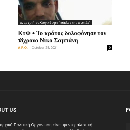
αναρχική συλλογικότητα "κύκλος της φωτιάς"
Οργάνωση
ΚτΦ • Το κράτος δολοφόνησε τον
18χρονο Νίκο Σαμπάνη
A.P.O.
-
October 25, 2021
0
OUT US
F
αρχική Πολιτική Οργάνωση είναι φεντεραλιστική