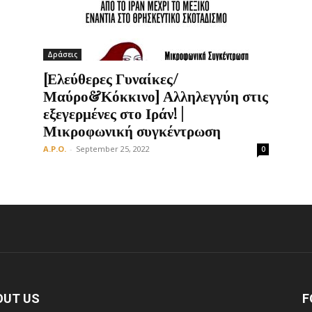
Δράσεις
Οργάνωση
[Ελεύθερες Γυναίκες/
Μαύρο&Κόκκινο] Αλληλεγγύη στις
εξεγερμένες στο Ιράν! |
Μικροφωνική συγκέντρωση
A.P.O.
-
September 25, 2022
0
OUT US
F