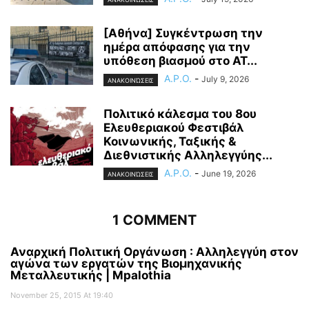
[Αθήνα] Συγκέντρωση την
ημέρα απόφασης για την
υπόθεση βιασμού στο ΑΤ...
A.P.O.
-
July 9, 2026
ΑΝΑΚΟΙΝΏΣΕΙΣ
Πολιτικό κάλεσμα του 8ου
Ελευθεριακού Φεστιβάλ
Κοινωνικής, Ταξικής &
Διεθνιστικής Αλληλεγγύης...
A.P.O.
-
June 19, 2026
ΑΝΑΚΟΙΝΏΣΕΙΣ
1 COMMENT
Αναρχική Πολιτική Οργάνωση : Αλληλεγγύη στον
αγώνα των εργατών της Βιομηχανικής
Μεταλλευτικής | Mpalothia
November 25, 2015 At 19:40