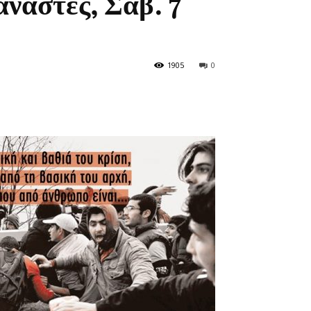
ανάστες, Σαβ. 7
1905
0