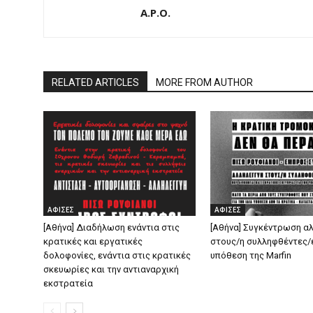
A.P.O.
RELATED ARTICLES
MORE FROM AUTHOR
ΑΦΙΣΕΣ
ΑΦΙΣΕΣ
[Αθήνα] Διαδήλωση ενάντια στις
[Αθήνα] Συγκέντρωση α
κρατικές και εργατικές
στους/η συλληφθέντες/ε
δολοφονίες, ενάντια στις κρατικές
υπόθεση της Marfin
σκευωρίες και την αντιαναρχική
εκστρατεία