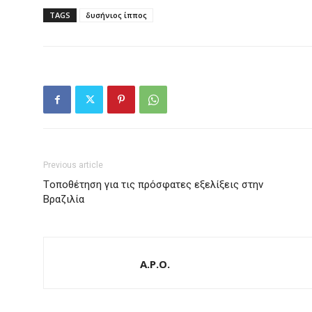
TAGS
δυσήνιος ίππος
Previous article
Tοποθέτηση για τις πρόσφατες εξελίξεις στην
Βραζιλία
A.P.O.