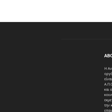
AB
Η Αν
οργά
είνα
A.Π.
και 
κοιν
εκμε
την 
επαν