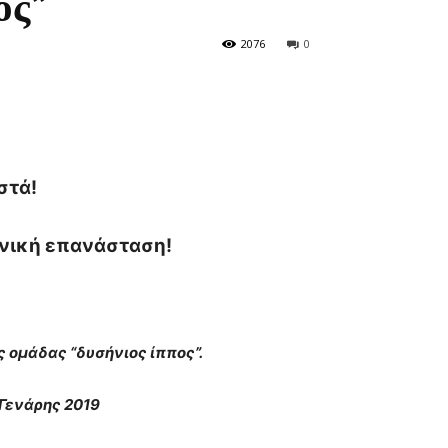
ος”
2076
0
στά!
ωνική επανάσταση!
ς ομάδας “δυσήνιος ίππος”.
 Γενάρης 2019