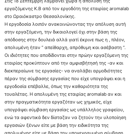
Στις 18 Σεπτέμβρη λαμβάνει χώρα η απόλυση της
εργαζόμενης Κ.Β από τον εργοδότη της εταιρίας aromalab
στο Ωραιόκαστρο Θεσσαλονίκης.
Η εργοδοσία λοιπόν ανακοινώνοντας την απόλυση αυτή
στην εργαζόμενη, την δικαιολογεί όχι στην βάση της
απόδοσης στην δουλειά αλλά γιατί έκρινε πως η , πλέον,
απολυμένη ήταν ” απείθαρχη, απρόθυμη και ασέβαστη “.
Οι ιδιότητες που αποδίδονται στην πρώην εργαζόμενη της
εταιρίας προκύπτουν από την αμφισβήτησή της -αν και
διεκπεραίωνε τις εργασίες- να αναλάβει αρμοδιότητες
πέραν της σύμβασης εργασίας που είχε υπογράψει και η
εργοδοσία επέβαλλε, όπως την καθαριότητα της
τουαλέτας. Η απολυμένη της εταιρίας aromalab αν και
στην πραγματικότητα εργαζόταν ως χημικός, είχε
υπογράψει σύμβαση εργασίας ως υπάλληλος γραφείου,
ενώ τα αφεντικά δεν δίσταζαν να ζητούν την υλοποίηση
εργασιών ξένων είτε με βάση την ειδικότητα της
απολυμένης είτε με βάση την υπογεγραμμένη σύμβαση.