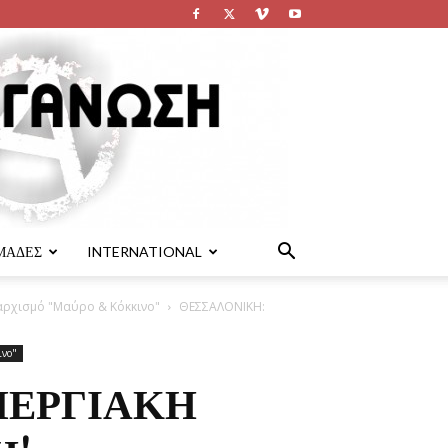
ΜΑΔΕΣ
INTERNATIONAL
ναρχισμό "Μαύρο & Κόκκινο"
ΘΕΣΣΑΛΟΝΙΚΗ:
ινο"
ΠΕΡΓΙΑΚΗ