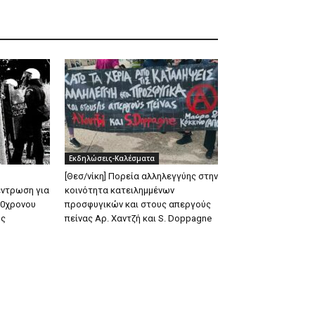
Εκδηλώσεις-Καλέσματα
[Θεσ/νίκη] Πορεία αλληλεγγύης στην
έντρωση για
κοινότητα κατειλημμένων
20χρονου
προσφυγικών και στους απεργούς
ος
πείνας Αρ. Χαντζή και S. Doppagne