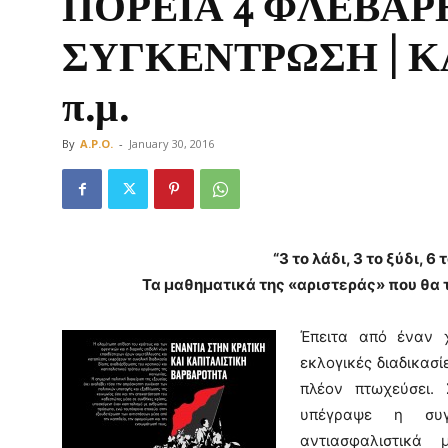
ΠΟΡΕΙΑ 4 ΦΛΕΒΑΡ
ΣΥΓΚΕΝΤΡΩΣΗ | Κ
π.μ.
Οργάνωση
By
A.P.O.
-
January 30, 2016
“3 το λάδι, 3 το ξύδι, 6
Τα μαθηματικά της «αριστεράς» που θα 
Έπειτα από έναν χ
εκλογικές διαδικασί
πλέον πτωχεύσει. 
υπέγραψε η συγ
αντιασφαλιστικά