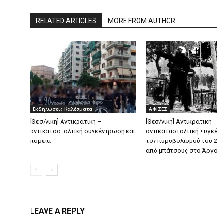
RELATED ARTICLES
MORE FROM AUTHOR
Εκδηλώσεις-Καλέσματα
ΑΦΙΣΕΣ
[Θεσ/νίκη] Αντικρατική –
[Θεσ/νίκη] Αντικρατική
αντικατασταλτική συγκέντρωση και
αντικατασταλτική Συγκ
πορεία
τον πυροβολισμού του 
από μπάτσους στο Άργ
LEAVE A REPLY