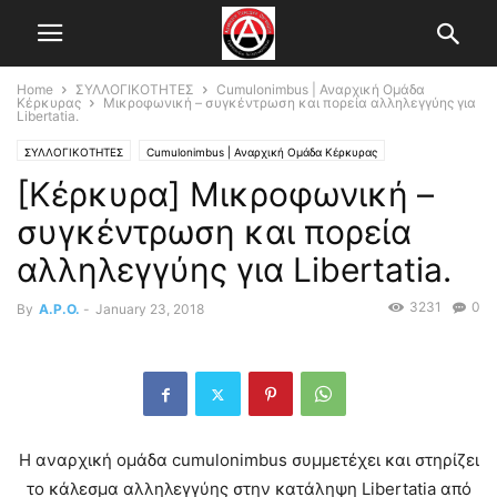
Home
ΣΥΛΛΟΓΙΚΟΤΗΤΕΣ
Cumulonimbus | Αναρχική Ομάδα
Κέρκυρας
Μικροφωνική – συγκέντρωση και πορεία αλληλεγγύης για
Libertatia.
ΣΥΛΛΟΓΙΚΟΤΗΤΕΣ
Cumulonimbus | Αναρχική Ομάδα Κέρκυρας
[Κέρκυρα] Μικροφωνική –
συγκέντρωση και πορεία
αλληλεγγύης για Libertatia.
3231
0
By
A.P.O.
-
January 23, 2018
Η αναρχική ομάδα cumulonimbus συμμετέχει και στηρίζει
το κάλεσμα αλληλεγγύης στην κατάληψη Libertatia από