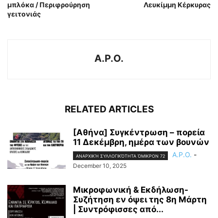
μπλόκα / Περιφρούρηση
Λευκίμμη Κέρκυρας
γειτονιάς
A.P.O.
RELATED ARTICLES
[Αθήνα] Συγκέντρωση – πορεία
11 Δεκέμβρη, ημέρα των βουνών
A.P.O.
-
ΑΝΑΡΧΙΚΉ ΣΥΛΛΟΓΙΚΌΤΗΤΑ ΌΜΙΚΡΟΝ 72
December 10, 2025
Μικροφωνική & Εκδήλωση-
Συζήτηση εν όψει της 8η Μάρτη
| Συντρόφισσες από...