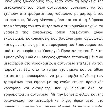
βάναυσος ξυλοδαρμός του, τόσο κατά τη διάρκεια της
μετακίνησής του, όπου αστυνομικοί συνέχισαν να τον
χτυπούν στα τραύματά του, -σύμφωνα με μαρτυρία του
πατέρα του, Γιάννη Μάγγου-, όσο και κατά τη διάρκεια
της κράτησής του στο άντρο των αστυνομικών αρχών -τα
γραφεία της ασφάλειας, όπου λαμβάνουν χώρα
εκφοβισμοί, κακοποιήσεις και βασανιστήρια αγωνιστών
και αγωνιστριών-, με την κορύφωση του βασανισμού του
από τη συμμορία του Υπουργού Προστασίας του Πολίτη,
Χρυσοχοΐδη. Ενώ ο Β. Μάγγος ζητούσε επανειλημμένα να
μεταφερθεί στο νοσοκομείο, η αστυνομία επέλεξε να τον
παρατήσει έξω από το τμήμα χτυπημένο και σε άθλια
κατάσταση, προκειμένου να μην υπάρξει σύνδεση των
τραυμάτων που έφερε με τις εγκληματικές πρακτικές
κράτησης και ανάκρισης, που γνωρίζουμε όλοι ότι
χρησιμοποιεί η αστυνομία. Με την βοήθεια φίλων και της
οικογένειάς του μεταφέρθηκε, λίγες ώρες μετά, στο
νοσοκομείο με επτά σπασμένα πλευρά, θλάση στο συκώτι