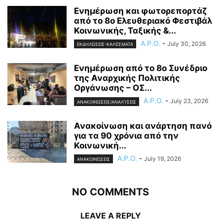
Ενημέρωση και φωτορεπορτάζ
από το 8ο Ελευθεριακό Φεστιβάλ
Κοινωνικής, Ταξικής &...
A.P.O.
-
July 30, 2026
ΕΚΔΗΛΏΣΕΙΣ-ΚΑΛΈΣΜΑΤΑ
Ενημέρωση από το 8ο Συνέδριο
της Αναρχικής Πολιτικής
Οργάνωσης – ΟΣ...
A.P.O.
-
July 23, 2026
ΑΝΑΚΟΙΝΏΣΕΙΣ/ΑΝΑΛΎΣΕΙΣ
Ανακοίνωση και ανάρτηση πανό
για τα 90 χρόνια από την
Κοινωνική...
A.P.O.
-
July 19, 2026
ΑΝΑΚΟΙΝΏΣΕΙΣ
NO COMMENTS
LEAVE A REPLY