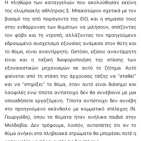
Η πληθώρα των καταγγελιών που ακολούθησαν εκείνη
της ολυμπιακής αθλήτριας Σ. Μπεκατώρου σχετικά με τον
βιασμό της από παράγοντα της ΕΙΟ, και η σημασία τους
στην ενθάρρυνση των θυμάτων να μιλήσουν, σπάζοντας
τον φόβο και τη ντροπή, αλλάζοντας τον προηγούμενο
εδραιωμένο συσχετισμό εξουσίας ανάμεσα στον θύτη και
το θύμα, είναι αναντίρρητη. Ωστόσο, εξίσου αναντίρρητη
είναι και η ταξική διαφοροποιήση της στάσης των
εξουσιαστικών μηχανισμών σε αυτό το ζήτημα. Αυτό
φαίνεται από τη στάση της άρχουσας τάξης να “σταθεί”
και να “στηρίξει” το θύμα, όταν αυτό είναι διάσημο και
λαοφιλές ενώ τίποτα αντίστοιχο δεν θα συνέβαινε με μια
οποιαδήποτε εργαζόμενη. Τίποτα αντίστοιχο δεν συνέβη
στο προηγούμενο σκάνδαλο με κομματικό στέλεχος (Ν.
Γεωργιάδη), όπου τα θύματα ήταν ανήλικα παιδιά στην
Μολδαβία. Δεν τρέφουμε, λοιπόν, αυταπάτες ότι αν το
θύμα ανήκει στα πληβειακά στρώματα θα μπορέσει ποτέ η