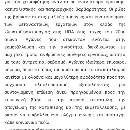
για την χειραφέτηση ενάντια σε έναν κόσμο κρατικής,
καπιταλιστικής και πατριαρχικής βαρβαρότητας. Οι ρίζες
της βρίσκονται στις μαζικές απεργίες και κινητοποιήσεις
των μεταναστριών, εργατριών στον κλάδο της
κλωστοϋφαντουργίας στις ΗΠΑ στις αρχές του 20ου
αιώνα. Αγώνες που στέκονταν ενάντια στην
εκμετάλλευση και την ανισότητα, διεκδικώντας, με
μαχητικό τρόπο, ανθρώπινες συνθήκες εργασίας, ισότητα
με τους άντρες και σεβασμό. Αγώνες ιδιαίτερα επίκαιροι
σήμερα, όπου το τέρας του κράτους και του καπιταλισμού
κινείται με ολοένα και μεγαλύτερη σφοδρότητα προς τον
σύγχρονο ολοκληρωτισμό, εξαπολύοντας μια
συντονισμένη επίθεση άνευ προηγουμένου προς την
κοινωνική βάση, με την στυγνή καταστολή, την
απογείωση της καταπίεσης και της εκμετάλλευσης, με
σκοπό να επιβάλλει ένα πλέγμα σιωπής και υποταγής
κάθε κοινωνικό πεδίο.
Η φασιστική κυβέρνηση της ΝΔ, ενώ είναι ήδη υπεύθυνη