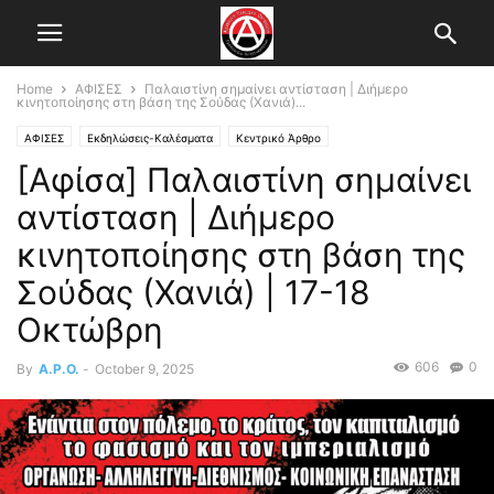
Home
ΑΦΙΣΕΣ
Παλαιστίνη σημαίνει αντίσταση | Διήμερο
κινητοποίησης στη βάση της Σούδας (Χανιά)...
ΑΦΙΣΕΣ
Εκδηλώσεις-Καλέσματα
Κεντρικό Άρθρο
[Αφίσα] Παλαιστίνη σημαίνει
αντίσταση | Διήμερο
κινητοποίησης στη βάση της
Σούδας (Χανιά) | 17-18
Οκτώβρη
606
0
By
A.P.O.
-
October 9, 2025