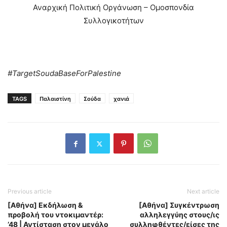
Αναρχική Πολιτική Οργάνωση – Ομοσπονδία
Συλλογικοτήτων
#TargetSoudaBaseForPalestine
TAGS
Παλαιστίνη
Σούδα
χανιά
Previous article
Next article
[Αθήνα] Εκδήλωση &
[Αθήνα] Συγκέντρωση
προβολή του ντοκιμαντέρ:
αλληλεγγύης στους/ις
’48 | Αντίσταση στον μεγάλο
συλληφθέντες/είσες της