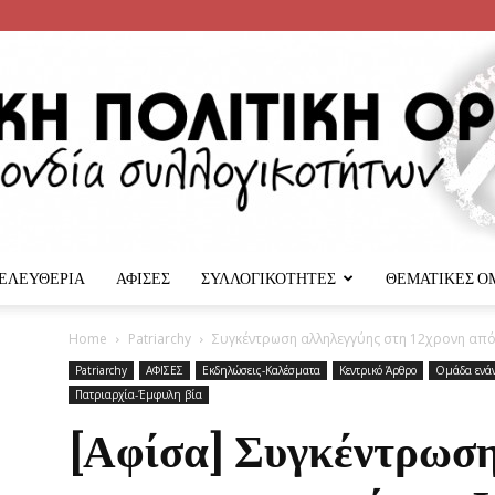
 ΕΛΕΥΘΕΡΙΑ
ΑΦΙΣΕΣ
ΣΥΛΛΟΓΙΚΟΤΗΤΕΣ
ΘΕΜΑΤΙΚΕΣ Ο
Αναρχική
Home
Patriarchy
Συγκέντρωση αλληλεγγύης στη 12χρονη από
Patriarchy
ΑΦΙΣΕΣ
Εκδηλώσεις-Καλέσματα
Κεντρικό Άρθρο
Ομάδα ενάν
Πατριαρχία-Έμφυλη βία
[Αφίσα] Συγκέντρωση
Πολιτική