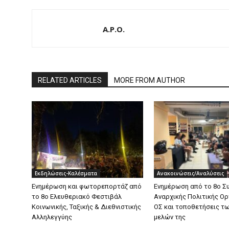
A.P.O.
RELATED ARTICLES
MORE FROM AUTHOR
Εκδηλώσεις-Καλέσματα
Ανακοινώσεις/Αναλύσεις
Ενημέρωση και φωτορεπορτάζ από
Ενημέρωση από το 8ο Σ
το 8ο Ελευθεριακό Φεστιβάλ
Αναρχικής Πολιτικής Ο
Κοινωνικής, Ταξικής & Διεθνιστικής
ΟΣ και τοποθετήσεις τ
Αλληλεγγύης
μελών της