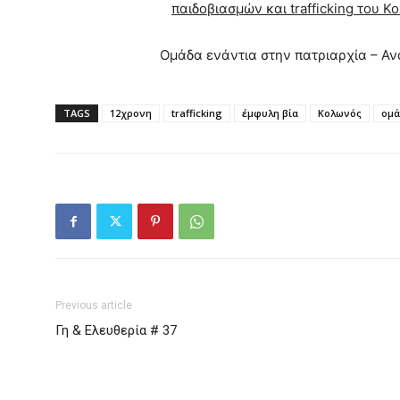
παιδοβιασμών και trafficking του Κ
Ομάδα ενάντια στην πατριαρχία – Α
TAGS
12χρονη
trafficking
έμφυλη βία
Κολωνός
ομά
Previous article
Γη & Ελευθερία # 37