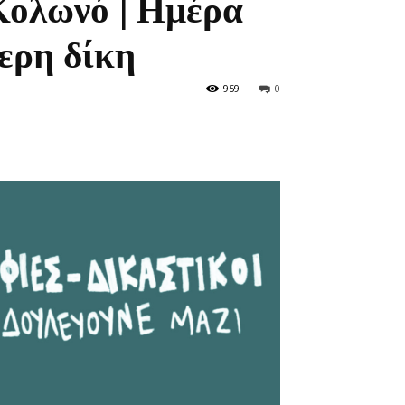
Κολωνό | Ημέρα
ερη δίκη
959
0