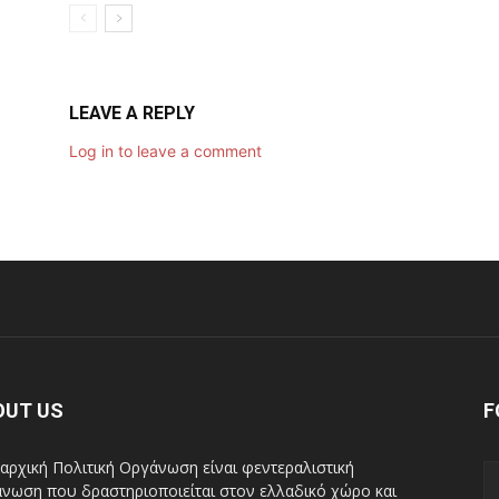
LEAVE A REPLY
Log in to leave a comment
OUT US
F
αρχική Πολιτική Οργάνωση είναι φεντεραλιστική
νωση που δραστηριοποιείται στον ελλαδικό χώρο και