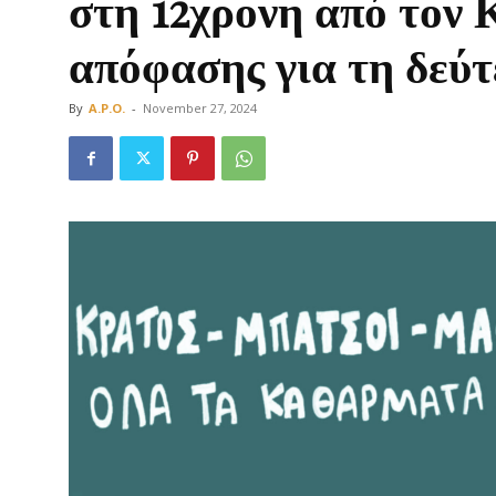
στη 12χρονη από τον 
απόφασης για τη δεύτ
By
A.P.O.
-
November 27, 2024
Οργάνωση