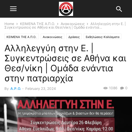
Home
ΚΕΙΜΕΝΑ ΤΗΣ Α.Π.Ο.
Ανακοινώσεις
Αλληλεγγύη στην Ε. |
Συγκεντρώσεις σε Αθήνα και Θεσ/νίκη | Ομάδα ενάντια...
ΚΕΙΜΕΝΑ ΤΗΣ Α.Π.Ο.
Ανακοινώσεις
Δράσεις
Εκδηλώσεις-Καλέσματα
Αλληλεγγύη στην Ε. |
ΘΕΜΑΤΙΚΕΣ ΟΜΑΔΕΣ
Κεντρικό Άρθρο
Ομάδα ενάντια στην πατριαρχία
ΟΜΑΔΑ ΕΝΑΝΤΙΑ ΣΤΗΝ ΠΑΤΡΙΑΡΧΙΑ
Πατριαρχία-Έμφυλη βία
Συγκεντρώσεις σε Αθήνα και
Θεσ/νίκη | Ομάδα ενάντια
στην πατριαρχία
1086
0
By
A.P.O.
-
February 23, 2024