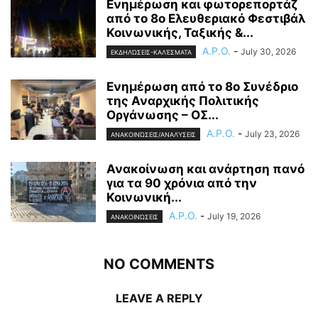
Ενημέρωση και φωτορεπορτάζ
από το 8ο Ελευθεριακό Φεστιβάλ
Κοινωνικής, Ταξικής &...
A.P.O.
-
July 30, 2026
ΕΚΔΗΛΏΣΕΙΣ-ΚΑΛΈΣΜΑΤΑ
Ενημέρωση από το 8ο Συνέδριο
της Αναρχικής Πολιτικής
Οργάνωσης – ΟΣ...
A.P.O.
-
July 23, 2026
ΑΝΑΚΟΙΝΏΣΕΙΣ/ΑΝΑΛΎΣΕΙΣ
Ανακοίνωση και ανάρτηση πανό
για τα 90 χρόνια από την
Κοινωνική...
A.P.O.
-
July 19, 2026
ΑΝΑΚΟΙΝΏΣΕΙΣ
NO COMMENTS
LEAVE A REPLY