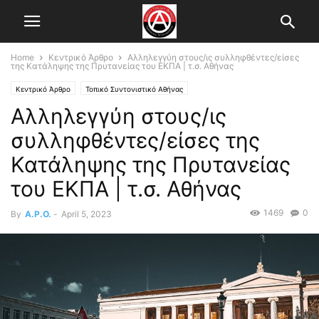
Home
Κεντρικό Άρθρο
Αλληλεγγύη στους/ις συλληφθέντες/είσες
της Κατάληψης της Πρυτανείας του ΕΚΠΑ | τ.σ. Αθήνας
Κεντρικό Άρθρο
Τοπικό Συντονιστικό Αθήνας
Αλληλεγγύη στους/ις
συλληφθέντες/είσες της
Κατάληψης της Πρυτανείας
του ΕΚΠΑ | τ.σ. Αθήνας
1469
0
By
A.P.O.
-
April 5, 2023