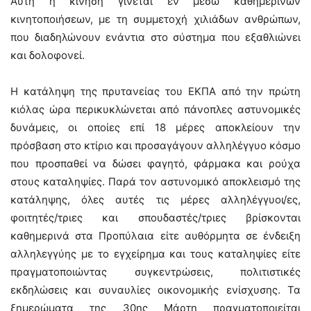
Αυτή η κίνηση γίνεται εν μέσω καθημερινών
κινητοποιήσεων, με τη συμμετοχή χιλιάδων ανθρώπων,
που διαδηλώνουν ενάντια στο σύστημα που εξαθλιώνει
και δολοφονεί.
Η κατάληψη της πρυτανείας του ΕΚΠΑ από την πρώτη
κιόλας ώρα περικυκλώνεται από πάνοπλες αστυνομικές
δυνάμεις, οι οποίες επί 18 μέρες αποκλείουν την
πρόσβαση στο κτίριο και προσαγάγουν αλληλέγγυο κόσμο
που προσπαθεί να δώσει φαγητό, φάρμακα και ρούχα
στους καταληψίες. Παρά τον αστυνομικό αποκλεισμό της
κατάληψης, όλες αυτές τις μέρες αλληλέγγυοι/ες,
φοιτητές/τριες και σπουδαστές/τριες βρίσκονται
καθημερινά στα Προπύλαια είτε αυθόρμητα σε ένδειξη
αλληλεγγύης με το εγχείρημα και τους καταληψίες είτε
πραγματοποιώντας συγκεντρώσεις, πολιτιστικές
εκδηλώσεις και συναυλίες οικονομικής ενίσχυσης. Τα
ξημερώματα της 30ης Μάρτη πραγματοποιείται