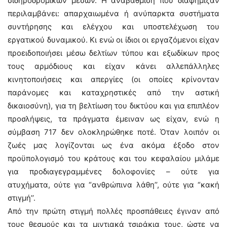
σιδηροδρομικών μέσων. Η αναβάθμιση που διαφήμιζαν
περιλαμβάνει: απαρχαιωμένα ή ανύπαρκτα συστήματα
συντήρησης και ελέγχου και υποστελέχωση του
εργατικού δυναμικού. Κι ενώ οι ίδιοι οι εργαζόμενοι είχαν
προειδοποιήσει μέσω δελτίων τύπου και εξωδίκων προς
τους αρμόδιους και είχαν κάνει αλλεπάλληλες
κινητοποιήσεις και απεργίες (οι οποίες κρίνονταν
παράνομες και καταχρηστικές από την αστική
δικαιοσύνη), για τη βελτίωση του δικτύου και για επιπλέον
προσλήψεις, τα πράγματα έμειναν ως είχαν, ενώ η
σύμβαση 717 δεν ολοκληρώθηκε ποτέ. Όταν λοιπόν οι
ζωές μας λογίζονται ως ένα ακόμα έξοδο στον
προϋπολογισμό του κράτους και του κεφαλαίου μιλάμε
για προδιαγεγραμμένες δολοφονίες – ούτε για
ατυχήματα, ούτε για “ανθρώπινα λάθη’’, ούτε για “κακή
στιγμή’’.
Από την πρώτη στιγμή πολλές προσπάθειες έγιναν από
τους θεσμούς και τα μιντιακά τσιράκια τους, ώστε να