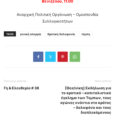
Βενιζέλου, 11.00
Αναρχική Πολιτική Οργάνωση – Ομοσπονδία
Συλλογικοτήτων
TAGS
γενική απεργία
Κρατική δολοφονία
τέμπη
Previous article
Next article
Γη & Ελευθερία # 38
[Θεσ/νίκη] Εκδήλωση για
το κρατικό – καπιταλιστικό
έγκλημα των Τεμπων, τους
αγώνες ενάντια στο κράτος
– δολοφόνο και τους
διαπλεκόμενους