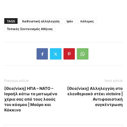
TAGS
διεθνιστική αλληλεγγύη
Ιράν
πόλεμος
Τοπικός Συντονισμός Αθήνας
Previous article
Next article
[Θεσ/νίκη] ΗΠΑ – ΝΑΤΟ –
[Θεσ/νίκη] Αλληλεγγύη στο
Ισραήλ κάτω τα ματωμένα
ελευθεριακό στέκι victoire |
χέρια σας από τους λαούς
Αντιφασιστική
του κόσμου | Μαύρο και
συγκέντρωση
Κόκκινο