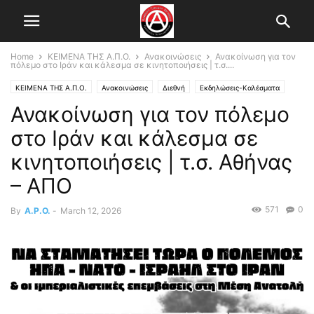
Home
ΚΕΙΜΕΝΑ ΤΗΣ Α.Π.Ο.
Ανακοινώσεις
Ανακοίνωση για τον
πόλεμο στο Ιράν και κάλεσμα σε κινητοποιήσεις | τ.σ....
ΚΕΙΜΕΝΑ ΤΗΣ Α.Π.Ο.
Ανακοινώσεις
Διεθνή
Εκδηλώσεις-Καλέσματα
Ανακοίνωση για τον πόλεμο
Κεντρικό Άρθρο
Τοπικό Συντονιστικό Αθήνας
στο Ιράν και κάλεσμα σε
κινητοποιήσεις | τ.σ. Αθήνας
– ΑΠΟ
571
0
By
A.P.O.
-
March 12, 2026