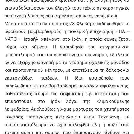
πολλαπλών εσωτερικών κρίσεων και της ανάγκη τους να
επαναβεβαιώσουν τον έλεγχό τους πάνω σε στρατηγικές
περιοχές πλούσιες σε πετρέλαιο, ορυκτά, νερό, κ.ο.κ.
Μέσα σε αυτό το πλαίσιο στις 28 Φλεβάρη εκδηλώθηκε με
σφοδρούς βομβαρδισμούς η πολεμική επιχείρηση ΗΠΑ –
ΝΑΤΟ – Ισραήλ απέναντι στο Ιράν, η οποία συνεχίζεται
μέχρι και σήμερα. Η ευαισθησία του αμερικάνικου
ιμπεριαλισμού και του γενοκτονικού σιωνισμού, εξάλλου,
έγινε εξαρχής φανερή με το χτύπημα σχολικής μονάδας
και προπονητικού κέντρου, με αποτέλεσμα τη δολοφονία
εκατοντάδων παιδιών. Η ίδια ευαισθησία τους
εκδηλώθηκε με τον βομβαρδισμό μονάδων αφαλάτωσης,
καθιστώντας ακόμα πιο ασφυκτική την κατάσταση που
επικρατούσε στο Ιράν λόγω της κλιμακούμενης
λειψυδρίας. Ακολούθως γίναμε μάρτυρες του χτυπήματος
μονάδας παραγωγής πετρελαίου στην Τεχεράνη, με
άμεσο αποτέλεσμα να έχει καλυφθεί όλη η πόλη από
τοξικά αέρια και ουσίες, που δημιουργούν κίνδυνο για