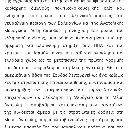
της εγχώριας αστικής τάξης στο άρμα συμφερόντων της
κυρίαρχης διεθνούς πολιτικο-οικονομικής ελίτ και
ενίσχυσης του ρόλου του ελληνικού κράτους στη
νευραλγική περιοχή των Βαλκανίων και της Ανατολικής
Μεσογείου. Αυτή ακριβώς η ενίσχυση του ρόλου του
ελληνικού κράτους, που σήμερα περνάει μέσα από την
αμέριστη και ολόπλευρη στήριξη των ΗΠΑ και του
κράτους του Ισραήλ, είναι που καθιστά ολόκληρο τον
ελλαδικό χώρο ως τα μετόπισθεν της πρώτης γραμμής
του δυτικού ιμπεριαλισμού στη Μέση Ανατολή. Ειδικά η
αμερικάνικη βάση της Σούδας λειτουργεί ως ένα κρίσιμο
κέντρο στρατιωτικής παρακολούθησης, συντονισμού και
υποστήριξης των αμερικάνικων και ευρωατλαντικών
επιχειρήσεων σε ολόκληρη τη Μεσόγειο και τη Μέση
Ανατολή. Η αναβάθμιση και επέκταση των ικανοτήτων
της συνδέεται άμεσα με τις στρατιωτικές δράσεις στη
Μέση Ανατολή, συμπεριλαμβανομένης της άμεσης και
έμμεσης υποστήριξης του ισραηλινού κράτους και της