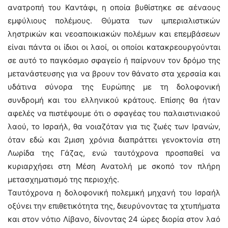
ανατροπή του Καντάφι, η οποία βυθίστηκε σε αέναους
εμφύλιους πολέμους. Θύματα των ιμπεριαλιστικών
ληστρικών και νεοαποικιακών πολέμων και επεμβάσεων
είναι πάντα οι ίδιοι οι λαοί, οι οποίοι κατακρεουργούνται
σε αυτό το παγκόσμιο σφαγείο ή παίρνουν τον δρόμο της
μετανάστευσης για να βρουν τον θάνατο στα χερσαία και
υδάτινα σύνορα της Ευρώπης με τη δολοφονική
συνδρομή και του ελληνικού κράτους. Επίσης θα ήταν
αφελές να πιστέψουμε ότι ο σφαγέας του παλαιστινιακού
λαού, το Ισραήλ, θα νοιαζόταν για τις ζωές των Ιρανών,
όταν εδώ και 2μιση χρόνια διαπράττει γενοκτονία στη
Λωρίδα της Γάζας, ενώ ταυτόχρονα προσπαθεί να
κυριαρχήσει στη Μέση Ανατολή με σκοπό τον πλήρη
μετασχηματισμό της περιοχής.
Ταυτόχρονα η δολοφονική πολεμική μηχανή του Ισραήλ
οξύνει την επιθετικότητα της, διευρύνοντας τα χτυπήματα
και στον νότιο Λίβανο, δίνοντας 24 ώρες διορία στον λαό