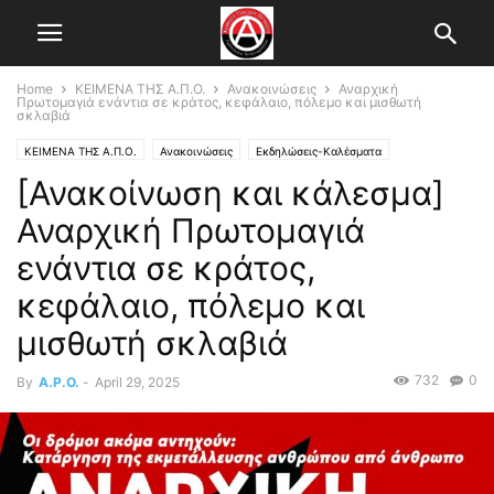
Home
ΚΕΙΜΕΝΑ ΤΗΣ Α.Π.Ο.
Ανακοινώσεις
Αναρχική
Πρωτομαγιά ενάντια σε κράτος, κεφάλαιο, πόλεμο και μισθωτή
σκλαβιά
ΚΕΙΜΕΝΑ ΤΗΣ Α.Π.Ο.
Ανακοινώσεις
Εκδηλώσεις-Καλέσματα
[Ανακοίνωση και κάλεσμα]
Κεντρικό Άρθρο
Αναρχική Πρωτομαγιά
ενάντια σε κράτος,
κεφάλαιο, πόλεμο και
μισθωτή σκλαβιά
732
0
By
A.P.O.
-
April 29, 2025