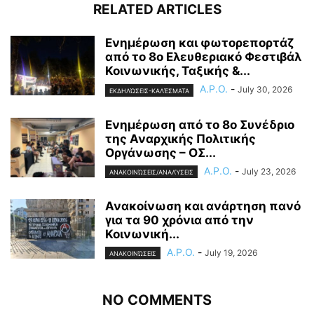
RELATED ARTICLES
Ενημέρωση και φωτορεπορτάζ
από το 8ο Ελευθεριακό Φεστιβάλ
Κοινωνικής, Ταξικής &...
A.P.O.
-
July 30, 2026
ΕΚΔΗΛΏΣΕΙΣ-ΚΑΛΈΣΜΑΤΑ
Ενημέρωση από το 8ο Συνέδριο
της Αναρχικής Πολιτικής
Οργάνωσης – ΟΣ...
A.P.O.
-
July 23, 2026
ΑΝΑΚΟΙΝΏΣΕΙΣ/ΑΝΑΛΎΣΕΙΣ
Ανακοίνωση και ανάρτηση πανό
για τα 90 χρόνια από την
Κοινωνική...
A.P.O.
-
July 19, 2026
ΑΝΑΚΟΙΝΏΣΕΙΣ
NO COMMENTS