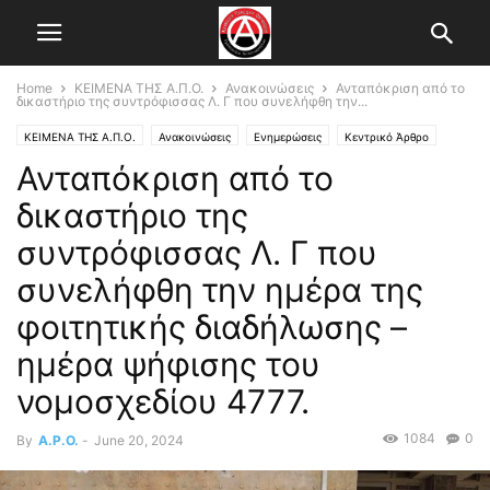
Home
ΚΕΙΜΕΝΑ ΤΗΣ Α.Π.Ο.
Ανακοινώσεις
Ανταπόκριση από το
δικαστήριο της συντρόφισσας Λ. Γ που συνελήφθη την...
ΚΕΙΜΕΝΑ ΤΗΣ Α.Π.Ο.
Ανακοινώσεις
Ενημερώσεις
Κεντρικό Άρθρο
Ανταπόκριση από το
Τοπικό Συντονιστικό Θεσ/κης
δικαστήριο της
συντρόφισσας Λ. Γ που
συνελήφθη την ημέρα της
φοιτητικής διαδήλωσης –
ημέρα ψήφισης του
νομοσχεδίου 4777.
1084
0
By
A.P.O.
-
June 20, 2024