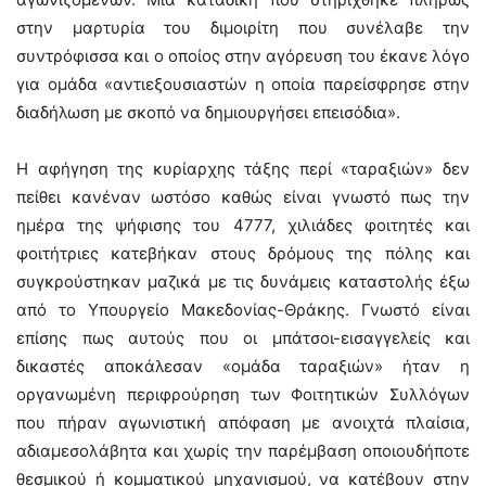
στην μαρτυρία του διμοιρίτη που συνέλαβε την
συντρόφισσα και ο οποίος στην αγόρευση του έκανε λόγο
για ομάδα «αντιεξουσιαστών η οποία παρείσφρησε στην
διαδήλωση με σκοπό να δημιουργήσει επεισόδια».
Η αφήγηση της κυρίαρχης τάξης περί «ταραξιών» δεν
πείθει κανέναν ωστόσο καθώς είναι γνωστό πως την
ημέρα της ψήφισης του 4777, χιλιάδες φοιτητές και
φοιτήτριες κατεβήκαν στους δρόμους της πόλης και
συγκρούστηκαν μαζικά με τις δυνάμεις καταστολής έξω
από το Υπουργείο Μακεδονίας-Θράκης. Γνωστό είναι
επίσης πως αυτούς που οι μπάτσοι-εισαγγελείς και
δικαστές αποκάλεσαν «ομάδα ταραξιών» ήταν η
οργανωμένη περιφρούρηση των Φοιτητικών Συλλόγων
που πήραν αγωνιστική απόφαση με ανοιχτά πλαίσια,
αδιαμεσολάβητα και χωρίς την παρέμβαση οποιουδήποτε
θεσμικού ή κομματικού μηχανισμού, να κατέβουν στην