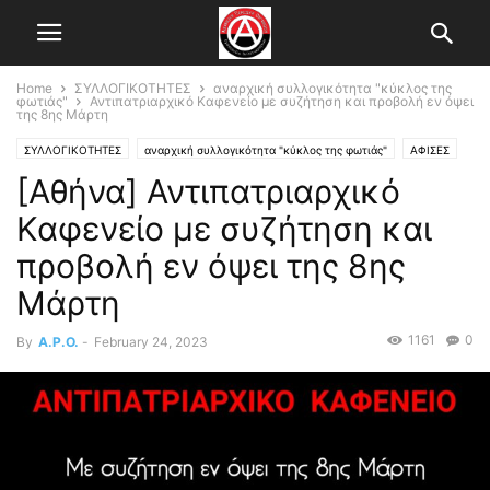
Home
ΣΥΛΛΟΓΙΚΟΤΗΤΕΣ
αναρχική συλλογικότητα "κύκλος της
φωτιάς"
Αντιπατριαρχικό Καφενείο με συζήτηση και προβολή εν όψει
της 8ης Μάρτη
ΣΥΛΛΟΓΙΚΟΤΗΤΕΣ
αναρχική συλλογικότητα "κύκλος της φωτιάς"
ΑΦΙΣΕΣ
[Αθήνα] Αντιπατριαρχικό
Εκδηλώσεις-Καλέσματα
Κεντρικό Άρθρο
Καφενείο με συζήτηση και
προβολή εν όψει της 8ης
Μάρτη
1161
0
By
A.P.O.
-
February 24, 2023