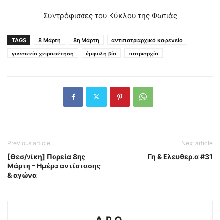
Συντρόφισσες του Κύκλου της Φωτιάς
TAGS
8 Μάρτη
8η Μάρτη
αντιπατριαρχικό καφενείο
γυναικεία χειραφέτηση
έμφυλη βία
πατριαρχία
Previous article
Next article
[Θεσ/νίκη] Πορεία 8ης
Γη & Ελευθερία #31
Μάρτη – Ημέρα αντίστασης
& αγώνα
A.P.O.