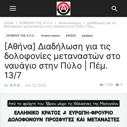
Home
ΚΕΙΜΕΝΑ ΤΗΣ Α.Π.Ο.
Ανακοινώσεις
Διαδήλωση για τις
δολοφονίες μεταναστών στο ναυάγιο στην Πύλο | Πέμ....
ΚΕΙΜΕΝΑ ΤΗΣ Α.Π.Ο.
Ανακοινώσεις
ΑΦΙΣΕΣ
Δράσεις
[Αθήνα] Διαδήλωση για τις
Εκδηλώσεις-Καλέσματα
Κεντρικό Άρθρο
Τοπικό Συντονιστικό Αθήνας
δολοφονίες μεταναστών στο
ναυάγιο στην Πύλο | Πέμ.
13/7
1326
0
By
A.P.O.
-
July 12, 2023