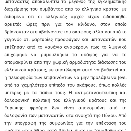
μετανάστες αποκαλύπτει το μέγεθος της εγκληματικής
διαχείρισης του συμβάντος από το ελληνικό κράτος, με
δεδομένο οτι οι ελληνικές αρχές είχαν ειδοποιηθεί
αρκετές ώρες πριν για τον κίνδυνο, στον οποίο
βρίσκονταν οι επιβαίνοντες του σκάφους αλλά και από το
γεγονός οτι μαρτυρίες προσφύγων και μεταναστών που
επέζησαν από το ναυάγιο αναφέρουν πως το λιμενικό
επιχείρησε να ρυμουλκήσει το σκάφος για να το
απομακρύνει από την χωρική αρμοδιότητα διάσωσης του
ελληνικού κράτους, με αποτέλεσμα αυτό να βυθιστεί και
η πλειοψηφία των επιβαινόντων να μην προλάβει να βγει
από τα χαμηλότερα επίπεδα του σκάφους, όπως πολλές
μητέρες με τα παιδιά τους. Η αντιμεταναστευτική και
δολοφονική πολιτική του ελληνικού κράτους και της
Ευρώπης- φρούριο δεν είναι αποκομμένη από τη
δολοφονία των μεταναστών στα ανοιχτά της Πύλου. Από
την υπογραφή της συμφωνίας για την επέκταση του
φράχτη στον Έβρο κατά 35χλμ, ώστε να “αναβαθμιστεί”