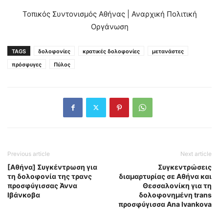
Τοπικός Συντονισμός Αθήνας | Αναρχική Πολιτική
Οργάνωση
TAGS
δολοφονίες
κρατικές δολοφονίες
μετανάστες
πρόσφυγες
Πύλος
Previous article
Next article
[Αθήνα] Συγκέντρωση για
Συγκεντρώσεις
τη δολοφονία της τρανς
διαμαρτυρίας σε Αθήνα και
προσφύγισσας Άννα
Θεσσαλονίκη για τη
Ιβάνκοβα
δολοφονημένη trans
προσφύγισσα Αna Ivankova