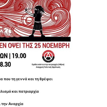
α που τη γεννά και τη θρέφει
λισμό και πατριαρχία
ι την Αναρχία