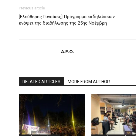
Previous article
[Ελεύθερες Γυναίκες] Πρόγραμμα εκδηλώσεων
ενόψει της διαδήλωσης της 25ης Νοέμβρη
A.P.O.
RELATED ARTICLES
MORE FROM AUTHOR