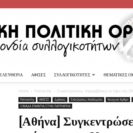
 ΕΛΕΥΘΕΡΙΑ
ΑΦΙΣΕΣ
ΣΥΛΛΟΓΙΚΟΤΗΤΕΣ
ΘΕΜΑΤΙΚΕΣ Ο
Αναρχική
Home
Patriarchy
Συγκεντρώσεις- παρεμβάσεις εν όψει της 2
Patriarchy
ΑΦΙΣΕΣ
Δράσεις
Εκδηλώσεις-Καλέσματα
Κεντρικό Άρθρο
ΟΜΑΔΑ ΕΝΑΝΤΙΑ ΣΤΗΝ ΠΑΤΡΙΑΡΧΙΑ
[Αθήνα] Συγκεντρώσε
Πολιτική