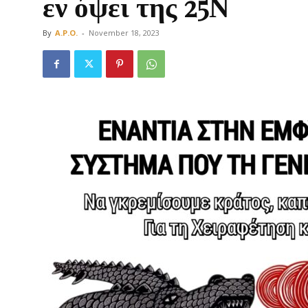
εν όψει της 25Ν
By
A.P.O.
-
November 18, 2023
Οργάνωση