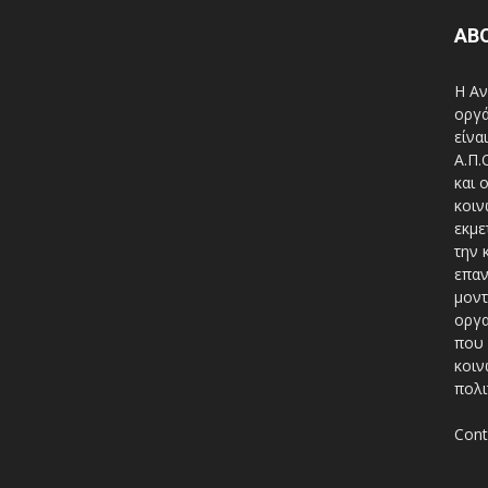
AB
Η Αν
οργά
είνα
A.Π.
και 
κοιν
εκμε
την 
επαν
μοντ
οργα
που 
κοιν
πολι
Cont