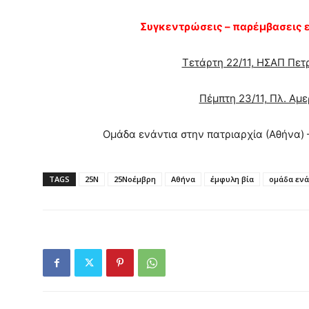
Συγκεντρώσεις – παρέμβασεις ε
Τετάρτη 22/11, ΗΣΑΠ Πετ
Πέμπτη 23/11, Πλ. Αμε
Ομάδα ενάντια στην πατριαρχία (Αθήνα)
TAGS
25Ν
25Νοέμβρη
Αθήνα
έμφυλη βία
ομάδα ενά