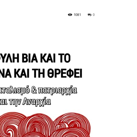
1081
0