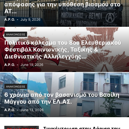
απόφασης για την υπόθεση βιασμού στο
ΑΤ...
A.P.O.
-
July 9, 2026
ΑΝΑΚΟΙΝΏΣΕΙΣ
Πολιτικό κάλεσμα του 8ου Ελευθεριακού
Φεστιβάλ Κοινωνικής, Ταξικής &
Διεθνιστικής Αλληλεγγύης...
A.P.O.
-
June 19, 2026
ΑΝΑΚΟΙΝΏΣΕΙΣ
6 χρόνια από τον βασανισμό του Βασίλη
Μάγγου από την ΕΛ.ΑΣ.
A.P.O.
-
June 13, 2026
Συγκέντρωση στην Λάρισα την