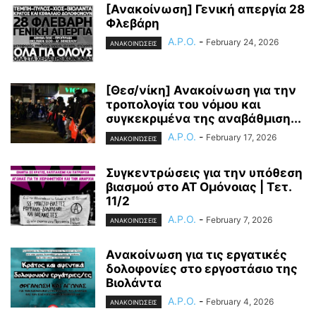
[Ανακοίνωση] Γενική απεργία 28
Φλεβάρη
A.P.O.
-
February 24, 2026
ΑΝΑΚΟΙΝΏΣΕΙΣ
[Θεσ/νίκη] Ανακοίνωση για την
τροπολογία του νόμου και
συγκεκριμένα της αναβάθμιση...
A.P.O.
-
February 17, 2026
ΑΝΑΚΟΙΝΏΣΕΙΣ
Συγκεντρώσεις για την υπόθεση
βιασμού στο ΑΤ Ομόνοιας | Τετ.
11/2
A.P.O.
-
February 7, 2026
ΑΝΑΚΟΙΝΏΣΕΙΣ
Ανακοίνωση για τις εργατικές
δολοφονίες στο εργοστάσιο της
Βιολάντα
A.P.O.
-
February 4, 2026
ΑΝΑΚΟΙΝΏΣΕΙΣ