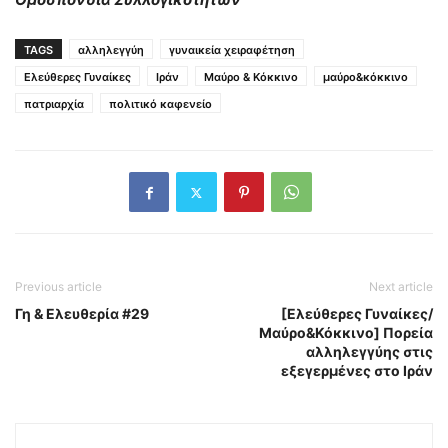
TAGS
αλληλεγγύη
γυναικεία χειραφέτηση
Ελεύθερες Γυναίκες
Ιράν
Μαύρο & Κόκκινο
μαύρο&κόκκινο
πατριαρχία
πολιτικό καφενείο
Previous article
Next article
Γη & Ελευθερία #29
[Ελεύθερες Γυναίκες/
Μαύρο&Κόκκινο] Πορεία
αλληλεγγύης στις
εξεγερμένες στο Ιράν