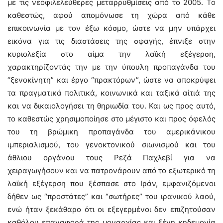
με τις νεοφιλελεύθερες μεταρρυθμίσεις από το 2005. Το
καθεστώς, αφού απομόνωσε τη χώρα από κάθε
επικοινωνία με τον έξω κόσμο, ώστε να μην υπάρχει
εικόνα για τις διαστάσεις της σφαγής, έπνιξε στην
κυριολεξία στο αίμα την λαϊκή εξέγερση,
χαρακτηρίζοντάς την με την ύπουλη προπαγάνδα του
“ξενοκίνητη” και έργο “πρακτόρων”, ώστε να αποκρύψει
τα πραγματικά πολιτικά, κοινωνικά και ταξικά αίτιά της
και να δικαιολογήσει τη θηριωδία του. Και ως προς αυτό,
το καθεστώς χρησιμοποίησε στο μέγιστο και προς όφελός
του τη βρώμικη προπαγάνδα του αμερικάνικου
ιμπεριαλισμού, του γενοκτονικού σιωνισμού και του
άθλιου οργάνου τους Ρεζά Παχλεβί για να
χειραγωγήσουν και να πατρονάρουν από το εξωτερικό τη
λαϊκή εξέγερση που ξέσπασε στο Ιράν, εμφανιζόμενοι
δήθεν ως “προστάτες” και “σωτήρες” του ιρανικού λαού,
ενώ ήταν ξεκάθαρο ότι οι εξεγερμένοι δεν επιζητούσαν
καθόλου επαναφορά της μοναρχίας και ξένη κηδεμονία