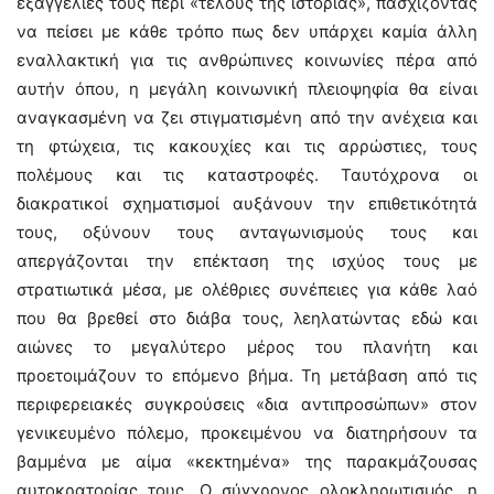
εξαγγελίες τους περί «τέλους της ιστορίας», πασχίζοντας
να πείσει με κάθε τρόπο πως δεν υπάρχει καμία άλλη
εναλλακτική για τις ανθρώπινες κοινωνίες πέρα από
αυτήν όπου, η μεγάλη κοινωνική πλειοψηφία θα είναι
αναγκασμένη να ζει στιγματισμένη από την ανέχεια και
τη φτώχεια, τις κακουχίες και τις αρρώστιες, τους
πολέμους και τις καταστροφές. Ταυτόχρονα οι
διακρατικοί σχηματισμοί αυξάνουν την επιθετικότητά
τους, οξύνουν τους ανταγωνισμούς τους και
απεργάζονται την επέκταση της ισχύος τους με
στρατιωτικά μέσα, με ολέθριες συνέπειες για κάθε λαό
που θα βρεθεί στο διάβα τους, λεηλατώντας εδώ και
αιώνες το μεγαλύτερο μέρος του πλανήτη και
προετοιμάζουν το επόμενο βήμα. Τη μετάβαση από τις
περιφερειακές συγκρούσεις «δια αντιπροσώπων» στον
γενικευμένο πόλεμο, προκειμένου να διατηρήσουν τα
βαμμένα με αίμα «κεκτημένα» της παρακμάζουσας
αυτοκρατορίας τους. Ο σύγχρονος ολοκληρωτισμός, η