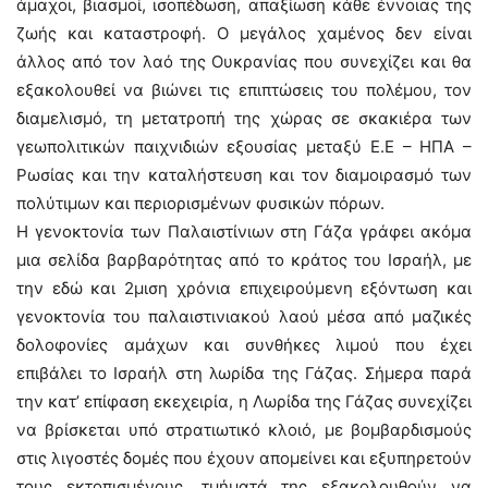
άμαχοι, βιασμοί, ισοπέδωση, απαξίωση κάθε έννοιας της
ζωής και καταστροφή. Ο μεγάλος χαμένος δεν είναι
άλλος από τον λαό της Ουκρανίας που συνεχίζει και θα
εξακολουθεί να βιώνει τις επιπτώσεις του πολέμου, τον
διαμελισμό, τη μετατροπή της χώρας σε σκακιέρα των
γεωπολιτικών παιχνιδιών εξουσίας μεταξύ Ε.Ε – ΗΠΑ –
Ρωσίας και την καταλήστευση και τον διαμοιρασμό των
πολύτιμων και περιορισμένων φυσικών πόρων.
Η γενοκτονία των Παλαιστίνιων στη Γάζα γράφει ακόμα
μια σελίδα βαρβαρότητας από το κράτος του Ισραήλ, με
την εδώ και 2μιση χρόνια επιχειρούμενη εξόντωση και
γενοκτονία του παλαιστινιακού λαού μέσα από μαζικές
δολοφονίες αμάχων και συνθήκες λιμού που έχει
επιβάλει το Ισραήλ στη λωρίδα της Γάζας. Σήμερα παρά
την κατ’ επίφαση εκεχειρία, η Λωρίδα της Γάζας συνεχίζει
να βρίσκεται υπό στρατιωτικό κλοιό, με βομβαρδισμούς
στις λιγοστές δομές που έχουν απομείνει και εξυπηρετούν
τους εκτοπισμένους, τμήματά της εξακολουθούν να