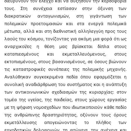
διευρύνουν τον έλεγχο και να αυξήσουν την κερδοφορία
τους. Στη συνέχεια εστίασαν στην όξυνση των
διακρατικών ανταγωνισμών, στη γιγάντωση των
πολεμικών προετοιμασιών και στα ενεργά πολεμικά
μέτωπα, αλλά και στη διεθνιστική αλληλεγγύη προς τους
λαούς του κόσμου, τονίζοντας για ακόμη μια φορά ότι ως
αναρχικοί/ες η θέση μας βρίσκεται δίπλα στους
καταπιεσμένους και εκμεταλλευόμενους, στους
εκτοπισμένους, στους βασανισμένους, σε όσους βιώνουν
τις καταστροφικές συνέπειες της πολεμικής μηχανής.
Αναλύθηκαν συγκεκριμένα πεδία όπου εφαρμόζεται η
συνολική αναδιάρθρωση του συστήματος και η ανάπτυξη
των αντικοινωνικών σχεδιασμών της κυριαρχίας: στον
τομέα της υγείας, της παιδείας, στους χώρους εργασίας
με τη ψήφιση νομοσχεδίων που ιδιωτικοποιούν κάθε πεδίο
της ανθρώπινης δραστηριότητας, οξύνουν τους όρους
εκμετάλλευσης απογειώνοντας το πλήθος των
εργοδοτικών δολοφονιών, τη φτώχεια, την ανέχεια και