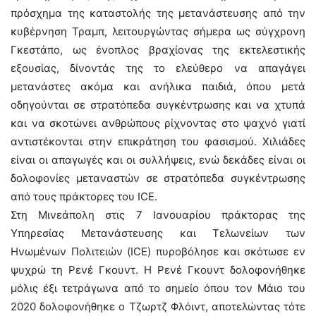
πρόσχημα της καταστολής της μετανάστευσης από την
κυβέρνηση Τραμπ, λειτουργώντας σήμερα ως σύγχρονη
Γκεστάπο, ως ένοπλος βραχίονας της εκτελεστικής
εξουσίας, δίνοντάς της το ελεύθερο να απαγάγει
μετανάστες ακόμα και ανήλικα παιδιά, όπου μετά
οδηγούνται σε στρατόπεδα συγκέντρωσης και να χτυπά
και να σκοτώνει ανθρώπους ρίχνοντας στο ψαχνό γιατί
αντιστέκονται στην επικράτηση του φασισμού. Χιλιάδες
είναι οι απαγωγές και οι συλλήψεις, ενώ δεκάδες είναι οι
δολοφονίες μεταναστών σε στρατόπεδα συγκέντρωσης
από τους πράκτορες του ICE.
Στη Μινεάπολη στις 7 Ιανουαρίου πράκτορας της
Υπηρεσίας Μετανάστευσης και Τελωνείων των
Ηνωμένων Πολιτειών (ICE) πυροβόλησε και σκότωσε εν
ψυχρώ τη Ρενέ Γκουντ. Η Ρενέ Γκουντ δολοφονήθηκε
μόλις έξι τετράγωνα από το σημείο όπου τον Μάιο του
2020 δολοφονήθηκε ο Τζωρτζ Φλόιντ, αποτελώντας τότε