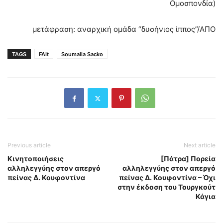
Ομοσπονδία)
μετάφραση: αναρχική ομάδα “δυσήνιος ίππος”/ΑΠΟ
TAGS
FAIt
Soumalia Sacko
Previous article
Next article
Κινητοποιήσεις
[Πάτρα] Πορεία
αλληλεγγύης στον απεργό
αλληλεγγύης στον απεργό
πείνας Δ. Κουφοντίνα
πείνας Δ. Κουφοντίνα – Όχι
στην έκδοση του Τουργκούτ
Κάγια