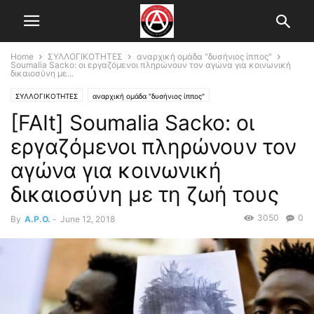
Home
ΣΥΛΛΟΓΙΚΟΤΗΤΕΣ
αναρχική ομάδα "δυσήνιος ίππος"
Soumalia Sacko: οι εργαζόμενοι πληρώνουν τον αγώνα για κοινωνική
δικαιοσύνη με...
ΣΥΛΛΟΓΙΚΟΤΗΤΕΣ
αναρχική ομάδα "δυσήνιος ίππος"
[FAIt] Soumalia Sacko: οι
εργαζόμενοι πληρώνουν τον
αγώνα για κοινωνική
δικαιοσύνη με τη ζωή τους
3050
0
By
A.P.O.
-
June 12, 2018