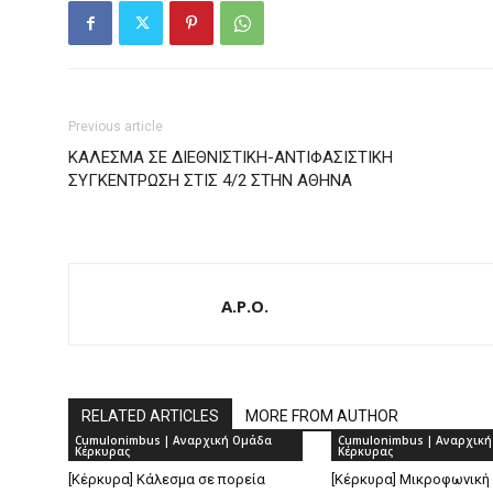
Previous article
ΚΑΛΕΣΜΑ ΣΕ ΔΙΕΘΝΙΣΤΙΚΗ-ΑΝΤΙΦΑΣΙΣΤΙΚΗ
ΣΥΓΚΕΝΤΡΩΣΗ ΣΤΙΣ 4/2 ΣΤΗΝ ΑΘΗΝΑ
A.P.O.
RELATED ARTICLES
MORE FROM AUTHOR
Cumulonimbus | Αναρχική Ομάδα
Cumulonimbus | Αναρχικ
Κέρκυρας
Κέρκυρας
[Κέρκυρα] Κάλεσμα σε πορεία
[Κέρκυρα] Μικροφωνική