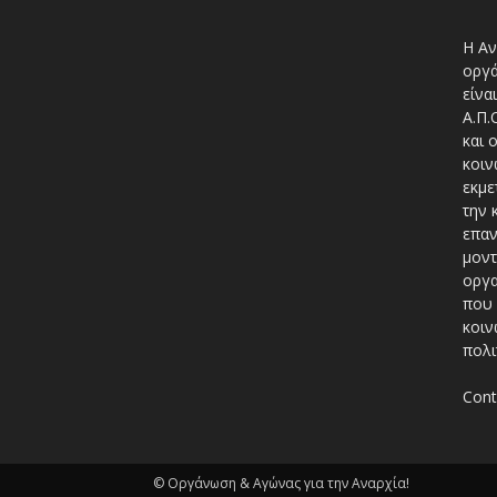
Η Αν
οργά
είνα
A.Π.
και 
κοιν
εκμε
την 
επαν
μοντ
οργα
που 
κοιν
πολι
Cont
© Οργάνωση & Αγώνας για την Αναρχία!