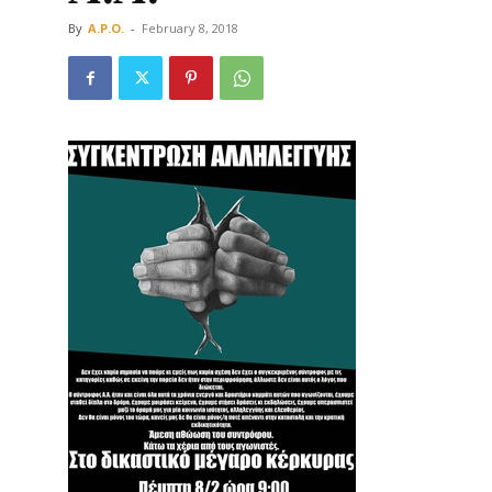
By
A.P.O.
-
February 8, 2018
Οργάνωση