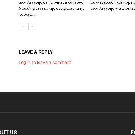
αλληλεγγύης στη Libertatia και τους
συγκέντρωση και πορεί
5 συλληφθέντες της αντιφασιστικής
αλληλεγγύης για Libertat
πορείας.
LEAVE A REPLY
Log in to leave a comment
OUT US
F