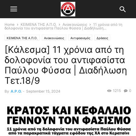
Home
ΚΕΙΜΕΝΑ ΤΗΣ Α.Π.Ο.
Ανακοινώσεις
11 χρόνια από τη
δολοφονία του αντιφασίστα Παύλου Φύσσα | Διαδήλωση...
ΚΕΙΜΕΝΑ ΤΗΣ Α.Π.Ο.
Ανακοινώσεις
Αντιφασισμός
Δράσεις
[Κάλεσμα] 11 χρόνια από τη
Εκδηλώσεις-Καλέσματα
Κεντρικό Άρθρο
δολοφονία του αντιφασίστα
Παύλου Φύσσα | Διαδήλωση
Τετ.18/9
1215
0
By
A.P.O.
-
September 15, 2024