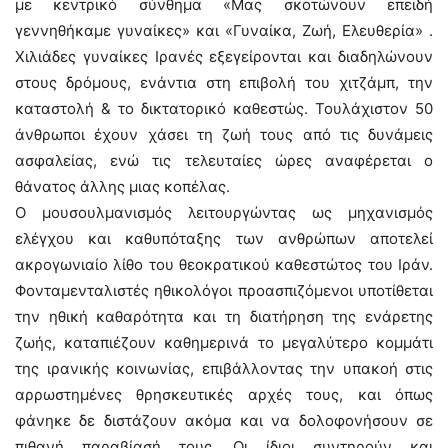
με κεντρικό σύνθημα «Μας σκοτώνουν επειδή
γεννηθήκαμε γυναίκες» και «Γυναίκα, Ζωή, Ελευθερία» .
Χιλιάδες γυναίκες Ιρανές εξεγείρονται και διαδηλώνουν
στους δρόμους, ενάντια στη επιβολή του χιτζάμπ, την
καταστολή & το δικτατορικό καθεστώς. Τουλάχιστον 50
άνθρωποι έχουν χάσει τη ζωή τους από τις δυνάμεις
ασφαλείας, ενώ τις τελευταίες ώρες αναφέρεται ο
θάνατος άλλης μιας κοπέλας.
Ο μουσουλμανισμός λειτουργώντας ως μηχανισμός
ελέγχου και καθυπόταξης των ανθρώπων αποτελεί
ακρογωνιαίο λίθο του θεοκρατικού καθεστώτος του Ιράν.
Φονταμενταλιστές ηθικολόγοι προασπιζόμενοι υποτίθεται
την ηθική καθαρότητα και τη διατήρηση της ενάρετης
ζωής, καταπιέζουν καθημερινά το μεγαλύτερο κομμάτι
της ιρανικής κοινωνίας, επιβάλλοντας την υπακοή στις
αρρωστημένες θρησκευτικές αρχές τους, και όπως
φάνηκε δε διστάζουν ακόμα και να δολοφονήσουν σε
πιθανή παραβίασή τους. Οι ίδιοι συντηρούν και