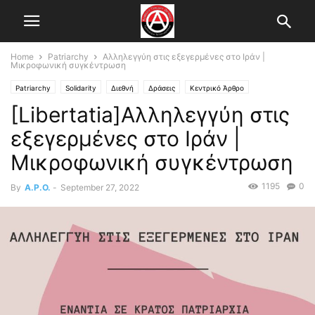
Home
Patriarchy
Αλληλεγγύη στις εξεγερμένες στο Ιράν |
Μικροφωνική συγκέντρωση
Patriarchy
Solidarity
Διεθνή
Δράσεις
Κεντρικό Άρθρο
[Libertatia]Αλληλεγγύη στις
Πατριαρχία-Έμφυλη βία
εξεγερμένες στο Ιράν |
Μικροφωνική συγκέντρωση
1195
0
By
A.P.O.
-
September 27, 2022