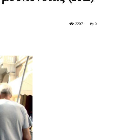
2207
0