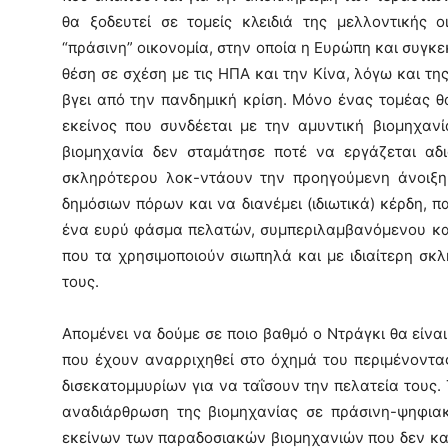
θα ξοδευτεί σε τομείς κλειδιά της μελλοντικής 
“πράσινη” οικονομία, στην οποία η Ευρώπη και συγκεκ
θέση σε σχέση με τις ΗΠΑ και την Κίνα, λόγω και τ
βγει από την πανδημική κρίση. Μόνο ένας τομέας θ
εκείνος που συνδέεται με την αμυντική βιομηχανί
βιομηχανία δεν σταμάτησε ποτέ να εργάζεται αδ
σκληρότερου λοκ-ντάουν την προηγούμενη άνοιξη.
δημόσιων πόρων και να διανέμει (ιδιωτικά) κέρδη, 
ένα ευρύ φάσμα πελατών, συμπεριλαμβανόμενου κα
που τα χρησιμοποιούν σιωπηλά και με ιδιαίτερη σκ
τους.
Απομένει να δούμε σε ποιο βαθμό ο Ντράγκι θα είνα
που έχουν αναρριχηθεί στο όχημά του περιμένοντα
δισεκατομμυρίων για να ταΐσουν την πελατεία τους. Τ
αναδιάρθρωση της βιομηχανίας σε πράσινη-ψηφια
εκείνων των παραδοσιακών βιομηχανιών που δεν κα