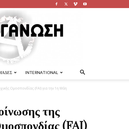
ΜΑΔΕΣ
INTERNATIONAL
χικής Ομοσπονδίας (FAI) για την 1η Μάη
οίνωσης της
μοσπονδίας (FAI)