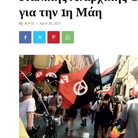
για την 1η Μάη
By
A.P.O.
-
April 29, 2021
Οργάνωση