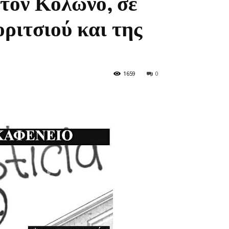
στον Κολωνό, σε
οριτσιού και της
1659
0