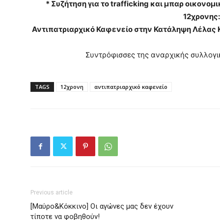
* Συζήτηση για το trafficking και μπαρ οικονομ
12χρονης:
Αντιπατριαρχικό Καφενείο στην Κατάληψη Λέλας Κ
Συντρόφισσες της αναρχικής συλλογι
TAGS
12χρονη
αντιπατριαρχικό καφενείο
Previous article
[Μαύρο&Κόκκινο] Οι αγώνες μας δεν έχουν
τίποτε να φοβηθούν!