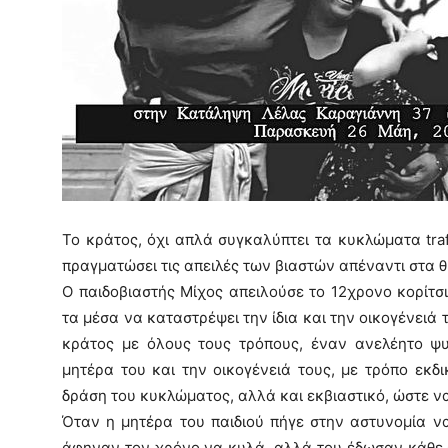
Το κράτος, όχι απλά συγκαλύπτει τα κυκλώματα tra
πραγματώσει τις απειλές των βιαστών απέναντι στα 
Ο παιδοβιαστής Μίχος απειλούσε το 12χρονο κορίτσι 
τα μέσα να καταστρέψει την ίδια και την οικογένειά τ
κράτος με όλους τους τρόπους, έναν ανελέητο ψυχ
μητέρα του και την οικογένειά τους, με τρόπο εκδ
δράση του κυκλώματος, αλλά και εκβιαστικό, ώστε ν
Όταν η μητέρα του παιδιού πήγε στην αστυνομία να
άφηναν τον χρόνο να κυλά, αλλά του έδωσαν κάθε ευ