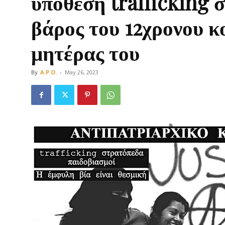
υπόθεση trafficking 
βάρος του 12χρονου κ
μητέρας του
Οργάνωση
By
A.P.O.
-
May 26, 2023