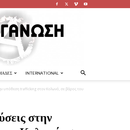
ΜΑΔΕΣ
INTERNATIONAL
ν υπόθεση trafficking στον Κολωνό, σε βάρος του
ύσεις στην