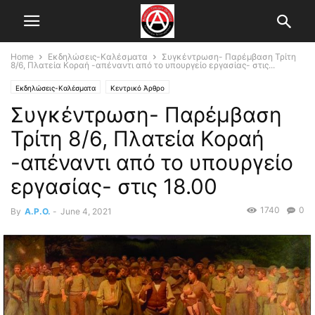
Home
Εκδηλώσεις-Καλέσματα
Συγκέντρωση- Παρέμβαση Τρίτη
8/6, Πλατεία Κοραή -απέναντι από το υπουργείο εργασίας- στις...
Εκδηλώσεις-Καλέσματα
Κεντρικό Άρθρο
Συγκέντρωση- Παρέμβαση
Τρίτη 8/6, Πλατεία Κοραή
-απέναντι από το υπουργείο
εργασίας- στις 18.00
1740
0
By
A.P.O.
-
June 4, 2021