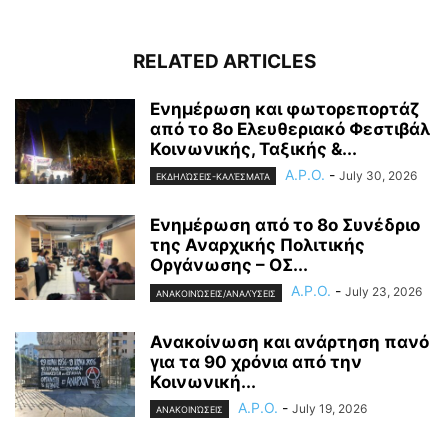
RELATED ARTICLES
Ενημέρωση και φωτορεπορτάζ
από το 8ο Ελευθεριακό Φεστιβάλ
Κοινωνικής, Ταξικής &...
A.P.O.
-
July 30, 2026
ΕΚΔΗΛΏΣΕΙΣ-ΚΑΛΈΣΜΑΤΑ
Ενημέρωση από το 8ο Συνέδριο
της Αναρχικής Πολιτικής
Οργάνωσης – ΟΣ...
A.P.O.
-
July 23, 2026
ΑΝΑΚΟΙΝΏΣΕΙΣ/ΑΝΑΛΎΣΕΙΣ
Ανακοίνωση και ανάρτηση πανό
για τα 90 χρόνια από την
Κοινωνική...
A.P.O.
-
July 19, 2026
ΑΝΑΚΟΙΝΏΣΕΙΣ