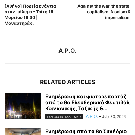
[Αθήνα] Πορεία ενάντια
Against the war, the state,
στον πόλεμο • Τρίτη 15
capitalism, fascism &
Μαρτίου 18:30 |
imperialism
Μοναστηράκι
A.P.O.
RELATED ARTICLES
Ενημέρωση και φωτορεπορτάζ
από το 8ο Ελευθεριακό Φεστιβάλ
Κοινωνικής, Ταξικής &...
A.P.O.
-
July 30, 2026
ΕΚΔΗΛΏΣΕΙΣ-ΚΑΛΈΣΜΑΤΑ
Ενημέρωση από το 8ο Συνέδριο