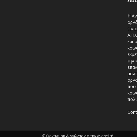
AB
Η Αν
οργά
είνα
A.Π.
και 
κοιν
εκμε
την 
επαν
μοντ
οργα
που 
κοιν
πολι
Cont
© Οργάνωση & Αγώνας για την Αναρχία!