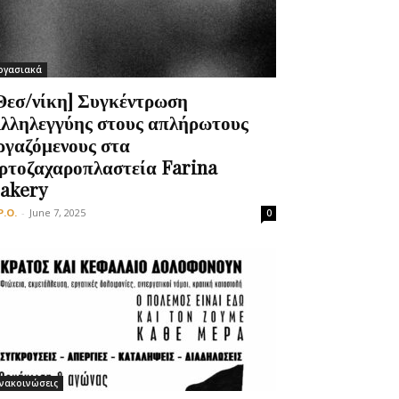
ργασιακά
Θεσ/νίκη] Συγκέντρωση
λληλεγγύης στους απλήρωτους
ργαζόμενους στα
ρτοζαχαροπλαστεία Farina
akery
P.O.
-
June 7, 2025
0
νακοινώσεις