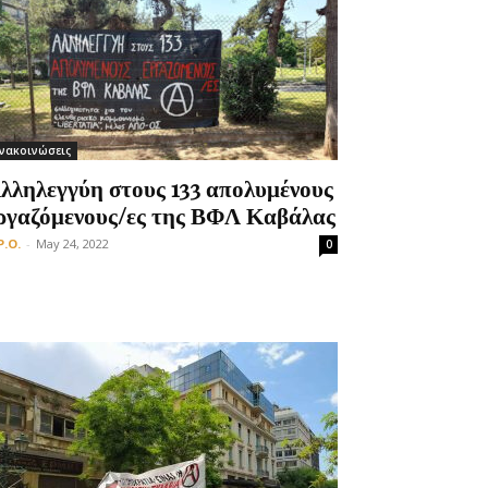
νακοινώσεις
λληλεγγύη στους 133 απολυμένους
ργαζόμενους/ες της ΒΦΛ Καβάλας
P.O.
-
May 24, 2022
0