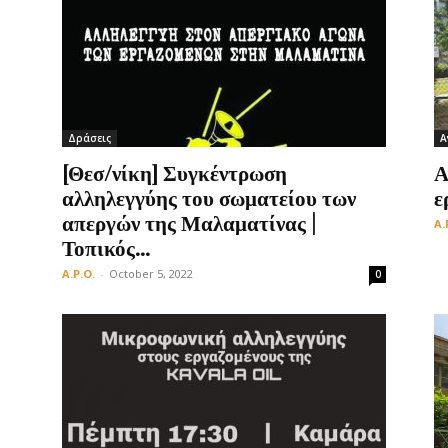
Δράσεις
Α
[Θεσ/νίκη] Συγκέντρωση
Α
αλληλεγγύης του σωματείου των
ε
απεργών της Μαλαματίνας |
A.
Τοπικός...
A.P.O.
-
October 5, 2022
0