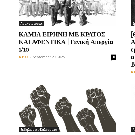
Ανακοινώσεις
Ε
Οργάνωση
ΚΑΜΙΑ ΕΙΡΗΝΗ ΜΕ ΚΡΑΤΟΣ
[
ΚΑΙ ΑΦΕΝΤΙΚΑ | Γενική Απεργία
Α
1/10
ε
α
A.P.O.
-
September 29, 2025
0
B
A.
Εκδηλώσεις-Καλέσματα
Α