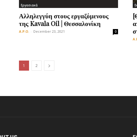
Εργασιακά
Ε
Αλληλεγγύη στους εργαζόμενους
[
της Kavala Oil | Θεσσαλονίκη
α
σ
A.P.O.
-
December 23, 2021
0
A.
1
2