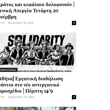
ράτος και κεφάλαιο δολοφονούν |
ενική Απεργία Τετάρτη 20
οέμβρη
P.O.
-
November 18, 2024
0
νακοινώσεις
Αθήνα] Εργατική διαδήλωση
νάντια στο νέο αντεργατικό
ομοσχέδιο | Πέμπτη 14/9
P.O.
-
September 13, 2023
0