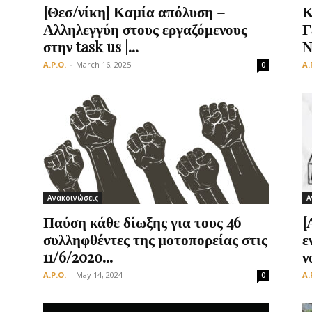
[Θεσ/νίκη] Καμία απόλυση –
Κ
Αλληλεγγύη στους εργαζόμενους
Γ
στην task us |...
Ν
A.P.O.
-
March 16, 2025
A.
0
Ανακοινώσεις
Α
Παύση κάθε δίωξης για τους 46
[
συλληφθέντες της μοτοπορείας στις
ε
11/6/2020...
ν
A.P.O.
-
May 14, 2024
A.
0